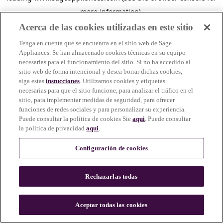
more information)
.
Acerca de las cookies utilizadas en este sitio
Tenga en cuenta que se encuentra en el sitio web de Sage
Appliances. Se han almacenado cookies técnicas en su equipo
necesarias para el funcionamiento del sitio. Si no ha accedido al
sitio web de forma intencional y desea borrar dichas cookies,
siga estas
instucciones
. Utilizamos cookies y etiquetas
necesarias para que el sitio funcione, para analizar el tráfico en el
sitio, para implementar medidas de seguridad, para ofrecer
funciones de redes sociales y para personalizar su experiencia.
Puede consultar la política de cookies Sie
aqui
. Puede consultar
la política de privacidad
aqui
.
Configuración de cookies
Rechazarlas todas
c
o
u
Aceptar todas las cookies
n