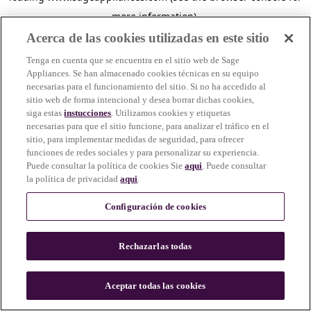
more information)
.
Acerca de las cookies utilizadas en este sitio
Tenga en cuenta que se encuentra en el sitio web de Sage
Appliances. Se han almacenado cookies técnicas en su equipo
necesarias para el funcionamiento del sitio. Si no ha accedido al
sitio web de forma intencional y desea borrar dichas cookies,
siga estas
instucciones
. Utilizamos cookies y etiquetas
necesarias para que el sitio funcione, para analizar el tráfico en el
sitio, para implementar medidas de seguridad, para ofrecer
funciones de redes sociales y para personalizar su experiencia.
Puede consultar la política de cookies Sie
aqui
. Puede consultar
la política de privacidad
aqui
.
Configuración de cookies
Rechazarlas todas
c
o
u
Aceptar todas las cookies
n