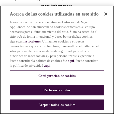
more information)
.
Acerca de las cookies utilizadas en este sitio
Tenga en cuenta que se encuentra en el sitio web de Sage
Appliances. Se han almacenado cookies técnicas en su equipo
necesarias para el funcionamiento del sitio. Si no ha accedido al
sitio web de forma intencional y desea borrar dichas cookies,
siga estas
instucciones
. Utilizamos cookies y etiquetas
necesarias para que el sitio funcione, para analizar el tráfico en el
sitio, para implementar medidas de seguridad, para ofrecer
funciones de redes sociales y para personalizar su experiencia.
Puede consultar la política de cookies Sie
aqui
. Puede consultar
la política de privacidad
aqui
.
Configuración de cookies
Rechazarlas todas
c
o
u
Aceptar todas las cookies
n