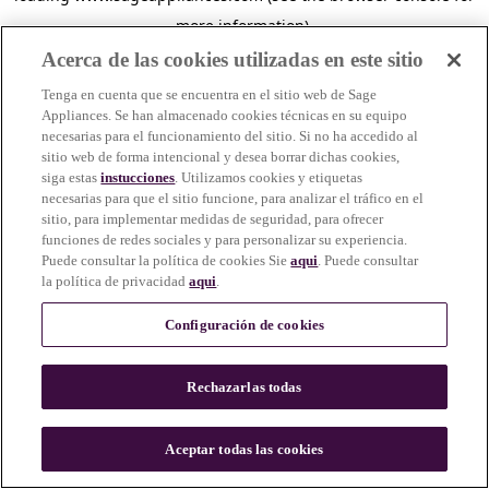
more information)
.
Acerca de las cookies utilizadas en este sitio
Tenga en cuenta que se encuentra en el sitio web de Sage
Appliances. Se han almacenado cookies técnicas en su equipo
necesarias para el funcionamiento del sitio. Si no ha accedido al
sitio web de forma intencional y desea borrar dichas cookies,
siga estas
instucciones
. Utilizamos cookies y etiquetas
necesarias para que el sitio funcione, para analizar el tráfico en el
sitio, para implementar medidas de seguridad, para ofrecer
funciones de redes sociales y para personalizar su experiencia.
Puede consultar la política de cookies Sie
aqui
. Puede consultar
la política de privacidad
aqui
.
Configuración de cookies
Rechazarlas todas
c
o
u
Aceptar todas las cookies
n