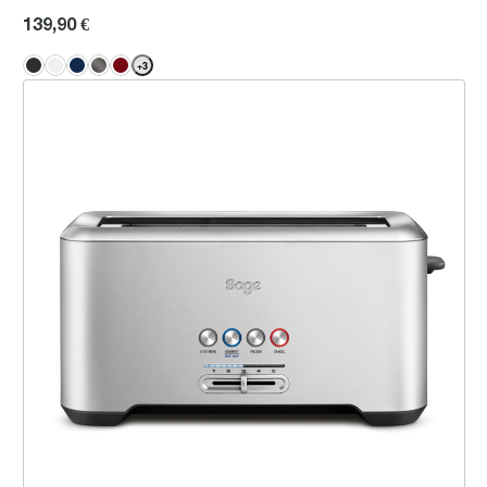
139,90 €
+
3
the 'A Bit More'™ 4 Scheiben Toaster