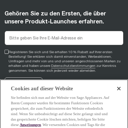
Gehören Sie zu den Ersten, die über
unsere Produkt-Launches erfahren.
Registrieren Sie sich und Sie erhalten 10 % Rabatt auf Ihrer ersten
Bestellung! Sie erklären sich damit einverstanden, Werbeaktionen,
Umfragen und mehr von uns und unseren angeschlossenen Marken zu
erhalten und haben unsere
Datenschutzbestimmungen
zur Kenntnis
genommen. Sie können sich jederzeit wieder abmelden.
Registrieren
Cookies auf dieser Website
Sie befinden sich nun auf der Website von Sage Appliances. Auf
Ihrem Computer wurden für bestimmte Funktionen Cookies
gespeichert, die zum Funktionieren der Website erforderlich
Facebook
(
opens in new tab
YouTube
(
opens in new tab
Instagram
(
opens in new tab
)
)
)
sind. Wenn Sie unbeabsichtigt auf diese Seite gelangt sind und
das gespeicherte Cookie löschen möchten, befolgen Sie bitte
diese
Anweisungen
. Wir verwenden Cookies und Tags für die