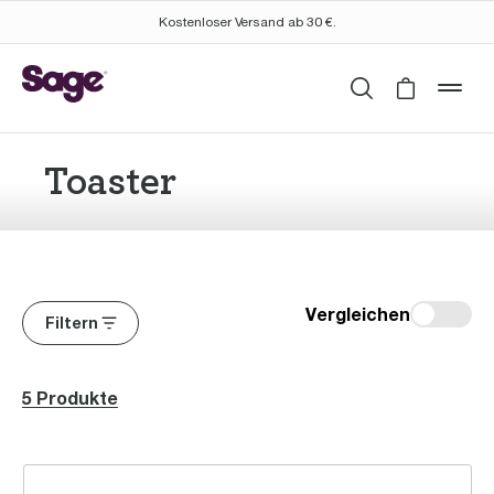
Kostenloser Versand ab 30 €.
Suchen
Cart is 
mob
Toaster
Vergleichen
Filtern
5 Produkte
the Toast Select™ Luxe