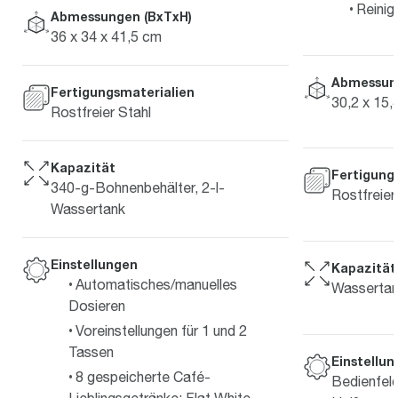
Reinig
Abmessungen (BxTxH)
36 x 34 x 41,5 cm
Abmessun
Fertigungsmaterialien
30,2 x 15,
Rostfreier Stahl
Kapazität
Fertigung
340-g-Bohnenbehälter, 2-l-
Rostfreier
Wassertank
Einstellungen
Kapazität
Automatisches/manuelles
Wassertan
Dosieren
Voreinstellungen für 1 und 2
Tassen
Einstellu
8 gespeicherte Café-
Bedienfeld