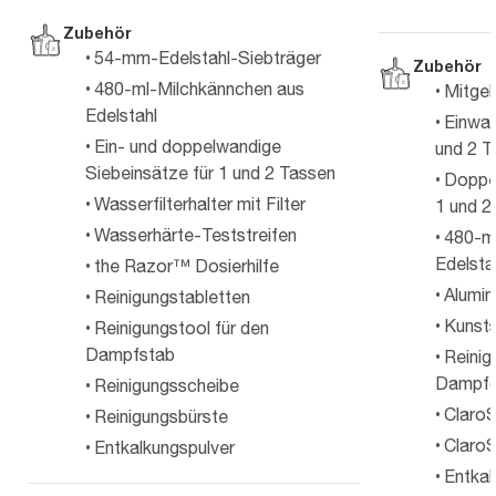
Zubehör
54-mm-Edelstahl-Siebträger
Zubehör
480-ml-Milchkännchen aus
Mitgel
Edelstahl
Einwan
Ein- und doppelwandige
und 2 T
Siebeinsätze für 1 und 2 Tassen
Doppel
Wasserfilterhalter mit Filter
1 und 2
Wasserhärte-Teststreifen
480-m
Edelsta
the Razor™ Dosierhilfe
Alumin
Reinigungstabletten
Kunst
Reinigungstool für den
Dampfstab
Reinig
Dampf
Reinigungsscheibe
ClaroS
Reinigungsbürste
ClaroS
Entkalkungspulver
Entkal