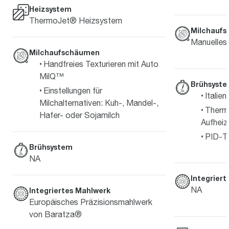
Heizsystem
ThermoJet® Heizsystem
Milchauf
Manuelles
Milchaufschäumen
Handfreies Texturieren mit Auto
MilQ™
Brühsyst
Einstellungen für
Italie
Milchalternativen: Kuh-, Mandel-,
Therm
Hafer- oder Sojamilch
Aufheiz
PID-T
Brühsystem
NA
Integrier
NA
Integriertes Mahlwerk
Europäisches Präzisionsmahlwerk
von Baratza®