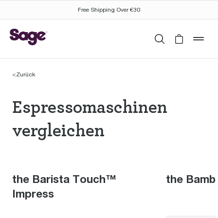
Free Shipping Over €30
Suchen
Cart is 
mob
<
Zurück
Espressomaschinen th
Espressomaschinen
vergleichen
the Barista Touch™
the Bamb
Impress