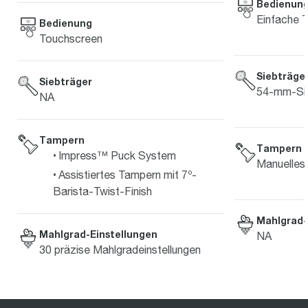
Bedienun
Einfache 
Bedienung
Touchscreen
Siebträge
Siebträger
54-mm-Sie
NA
Tampern
Tampern
Impress™ Puck System
Manuelles
Assistiertes Tampern mit 7º-
Barista-Twist-Finish
Mahlgrad-
Mahlgrad-Einstellungen
NA
30 präzise Mahlgradeinstellungen