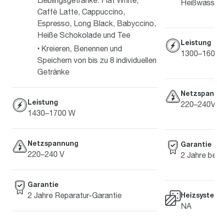
Lieblingsgetränke: Flat White,
Heißwasse
Caffè Latte, Cappuccino,
Espresso, Long Black, Babyccino,
Heiße Schokolade und Tee
Leistung
Kreieren, Benennen und
1300–160
Speichern von bis zu 8 individuellen
Getränke
Netzspan
Leistung
220–240V 
1430–1700 W
Netzspannung
Garantie
220–240 V
2 Jahre b
Garantie
Heizsyste
2 Jahre Reparatur-Garantie
NA