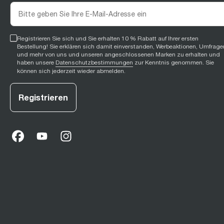
Registrieren Sie sich und Sie erhalten 10 % Rabatt auf Ihrer ersten
Bestellung! Sie erklären sich damit einverstanden, Werbeaktionen, Umfrage
und mehr von uns und unseren angeschlossenen Marken zu erhalten und
haben unsere
Datenschutzbestimmungen
zur Kenntnis genommen. Sie
können sich jederzeit wieder abmelden.
Registrieren
Facebook
(
opens in new tab
YouTube
(
opens in new tab
Instagram
(
opens in new tab
)
)
)