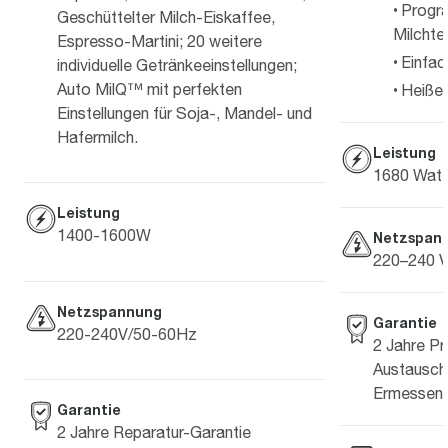
Progr
Geschüttelter Milch-Eiskaffee,
Milchte
Espresso-Martini; 20 weitere
Einfac
individuelle Getränkeeinstellungen;
Auto MilQ™ mit perfekten
Heiße
Einstellungen für Soja-, Mandel- und
Hafermilch.
Leistung
1680 Watt
Leistung
1400-1600W
Netzspan
220–240 V
Netzspannung
Garantie
220-240V/50-60Hz
2 Jahre Pr
Austausch 
Ermessen 
Garantie
2 Jahre Reparatur-Garantie