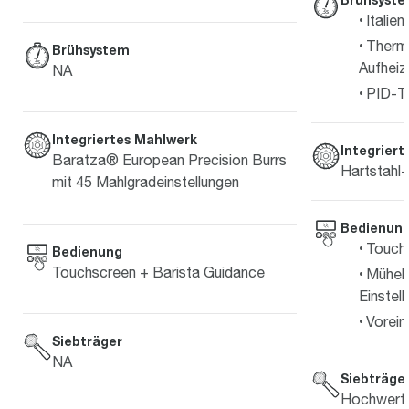
Italie
Therm
Brühsystem
Aufheiz
NA
PID-T
Integriertes Mahlwerk
Integrier
Baratza® European Precision Burrs
Hartstahl
mit 45 Mahlgradeinstellungen
Bedienun
Touch
Bedienung
Touchscreen + Barista Guidance
Mühel
Einstel
Vorein
Siebträger
NA
Siebträge
Hochwerti