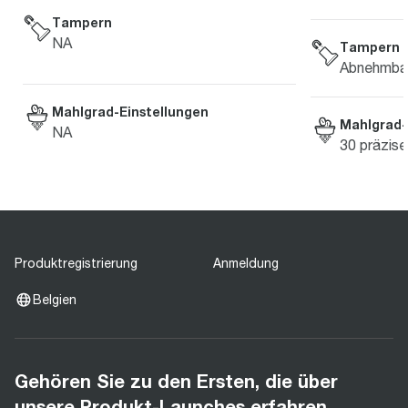
Tampern
NA
Tampern
Abnehmbar
Mahlgrad-Einstellungen
Mahlgrad-
NA
30 präzise
Produktregistrierung
Anmeldung
Belgien
Gehören Sie zu den Ersten, die über
unsere Produkt-Launches erfahren.