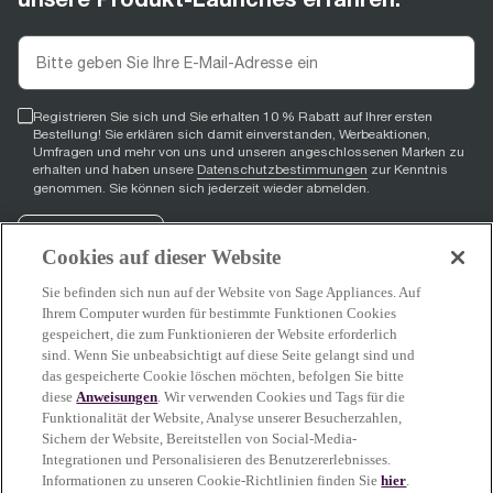
Registrieren Sie sich und Sie erhalten 10 % Rabatt auf Ihrer ersten
Bestellung! Sie erklären sich damit einverstanden, Werbeaktionen,
Umfragen und mehr von uns und unseren angeschlossenen Marken zu
erhalten und haben unsere
Datenschutzbestimmungen
zur Kenntnis
genommen. Sie können sich jederzeit wieder abmelden.
Registrieren
Cookies auf dieser Website
Sie befinden sich nun auf der Website von Sage Appliances. Auf
Ihrem Computer wurden für bestimmte Funktionen Cookies
gespeichert, die zum Funktionieren der Website erforderlich
Facebook
(
opens in new tab
YouTube
(
opens in new tab
Instagram
(
opens in new tab
)
)
)
sind. Wenn Sie unbeabsichtigt auf diese Seite gelangt sind und
das gespeicherte Cookie löschen möchten, befolgen Sie bitte
diese
Anweisungen
. Wir verwenden Cookies und Tags für die
Funktionalität der Website, Analyse unserer Besucherzahlen,
Sage Service
Sichern der Website, Bereitstellen von Social-Media-
Integrationen und Personalisieren des Benutzererlebnisses.
Informationen zu unseren Cookie-Richtlinien finden Sie
hier
.