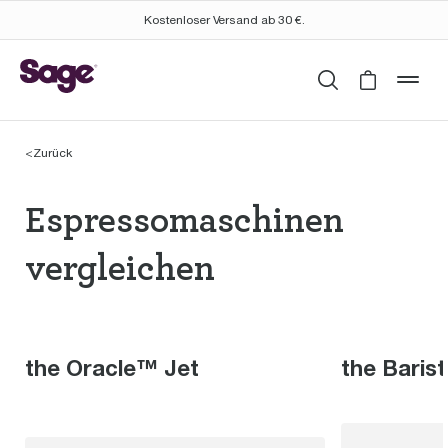
Kostenloser Versand ab 30 €.
Suchen
Cart is 
mob
<
Zurück
Espressomaschinen th
Espressomaschinen
vergleichen
the Oracle™ Jet
the Baris