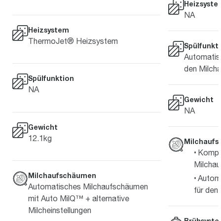
Heizsyste
NA
Heizsystem
ThermoJet® Heizsystem
Spülfunkt
Automatisc
den Milch
Spülfunktion
NA
Gewicht
NA
Gewicht
12.1kg
Milchauf
Komple
Milcha
Milchaufschäumen
Automa
Automatisches Milchaufschäumen
für de
mit Auto MilQ™ + alternative
Milcheinstellungen
Brühsyst