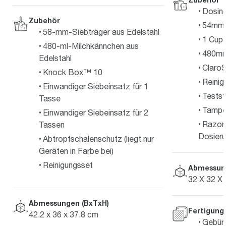
Dosin
Zubehör
54mm E
58-mm-Siebträger aus Edelstahl
1 Cup 
480-ml-Milchkännchen aus
480mm
Edelstahl
ClaroS
Knock Box™ 10
Reinig
Einwandiger Siebeinsatz für 1
Testst
Tasse
Tampe
Einwandiger Siebeinsatz für 2
Razor™
Tassen
Dosier
Abtropfschalenschutz (liegt nur
Geräten in Farbe bei)
Reinigungsset
Abmessun
32 X 32 X
Abmessungen (BxTxH)
Fertigung
42.2 x 36 x 37.8 cm
Gebürs