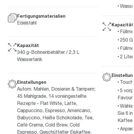
Wasser
Fertigungsmaterialien
Edelstahl
Kapazität
Füllme
250 G
Kapazität
Füllm
340 g-Bohnenbehälter / 2,3 L
2 Liter
Wassertank
Einstellu
Touch
Einstellungen
Autom. Mahlen, Dosieren & Tampern;
5 vorp
45 Mahlgrade, 14 voreingestellte
Favouri
Rezepte - Flat White, Latte,
Wählen
Cappuccino, Espresso, Americano,
Sie 6 in
Babyccino, Heiße Schokolade, Tee,
Kaffeee
Café Crema, Cold Brew, Cold
Anpass
Espresso, Geschüttelter Eiskaffee,