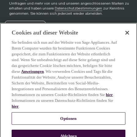
Umfragen und mehr von uns und unseren angeschlossenen Marken zu
erhalten und haben unsere
Datenschutzbestimmungen
zur Kenntnis
genommen. Sie können sich jederzeit wieder abmelden.
Registrieren
Cookies auf dieser Website
Sie befinden sich nun auf der Website von Sage Appliances. Auf
Ihrem Computer wurden für bestimmte Funktionen Cookies
gespeichert, die zum Funktionieren der Website erforderlich
Facebook
(
opens in new tab
YouTube
(
opens in new tab
Instagram
(
opens in new tab
)
)
)
sind. Wenn Sie unbeabsichtigt auf diese Seite gelangt sind und
das gespeicherte Cookie löschen möchten, befolgen Sie bitte
diese
Anweisungen
. Wir verwenden Cookies und Tags für die
Funktionalität der Website, Analyse unserer Besucherzahlen,
Sage Service
Sichern der Website, Bereitstellen von Social-Media-
Integrationen und Personalisieren des Benutzererlebnisses.
Informationen zu unseren Cookie-Richtlinien finden Sie
hier
.
Informationen zu unseren Datenschutz-Richtlinien finden Sie
hier
.
Mehr erfahren
Optionen
Einige Inhalte auf dieser Seite wurden mit Unterstützung von KI erstellt oder
Ablehnen
verfeinert. Unsere Produkt-, Lebensmittel- und Kaffee-Abbildungen zeigen