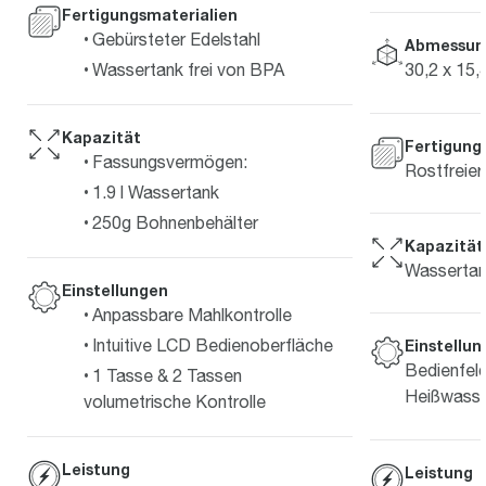
Fertigungsmaterialien
Gebürsteter Edelstahl
Abmessun
Wassertank frei von BPA
30,2 x 15,
Kapazität
Fertigung
Fassungsvermögen:
Rostfreier
1.9 l Wassertank
250g Bohnenbehälter
Kapazität
Wassertan
Einstellungen
Anpassbare Mahlkontrolle
Intuitive LCD Bedienoberfläche
Einstellu
Bedienfeld
1 Tasse & 2 Tassen
Heißwasse
volumetrische Kontrolle
Leistung
Leistung