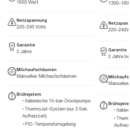
1650 Watt
1300–160
Netzspannung
Netzspan
220-240 Volts
220–240V 
Garantie
Garantie
2 Jahre
2 Jahre b
Milchaufschäumen
Manuelles Milchaufschäumen
Milchauf
Manuelles
Brühsystem
Italienische 15-bar-Druckpumpe
Brühsyst
ThermoJet-System (nur 3 Sek.
Italie
Aufheizzeit)
Therm
PID-Temperaturregelung
Aufheiz