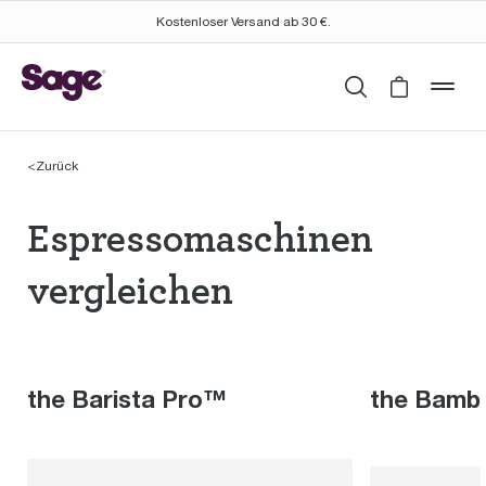
Kostenloser Versand ab 30 €.
Suchen
Cart is 
mob
<
Zurück
Espressomaschinen th
Espressomaschinen
vergleichen
the Barista Pro™
the Bamb