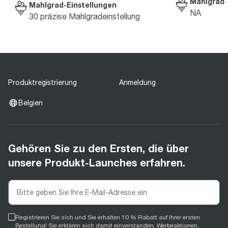
Mahlgrad-
Mahlgrad-Einstellungen
NA
30 präzise Mahlgradeinstellung
Produktregistrierung
Anmeldung
Belgien
Gehören Sie zu den Ersten, die über
unsere Produkt-Launches erfahren.
Registrieren Sie sich und Sie erhalten 10 % Rabatt auf Ihrer ersten
Bestellung! Sie erklären sich damit einverstanden, Werbeaktionen,