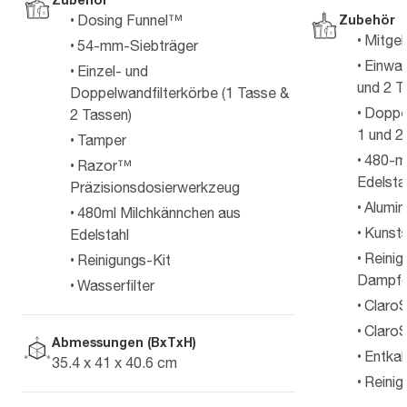
Zubehör
Dosing Funnel™
Mitgel
54-mm-Siebträger
Einwan
Einzel- und
und 2 T
Doppelwandfilterkörbe (1 Tasse &
Doppel
2 Tassen)
1 und 2
Tamper
480-m
Razor™
Edelsta
Präzisionsdosierwerkzeug
Alumin
480ml Milchkännchen aus
Kunst
Edelstahl
Reinig
Reinigungs-Kit
Dampf
Wasserfilter
ClaroS
ClaroS
Abmessungen (BxTxH)
Entkal
35.4 x 41 x 40.6 cm
Reinig