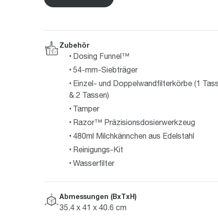
Zubehör
Dosing Funnel™
54-mm-Siebträger
Einzel- und Doppelwandfilterkörbe (1 Tas
& 2 Tassen)
Tamper
Razor™ Präzisionsdosierwerkzeug
480ml Milchkännchen aus Edelstahl
Reinigungs-Kit
Wasserfilter
Abmessungen (BxTxH)
35.4 x 41 x 40.6 cm