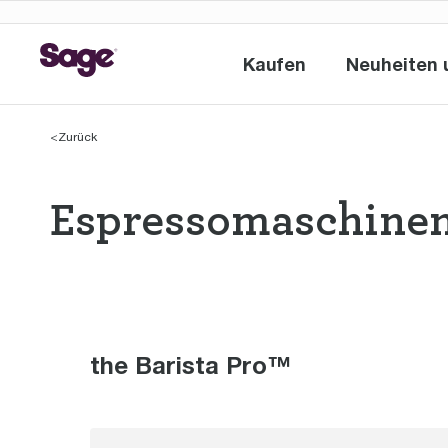
Kaufen
Neuheiten 
Kaufen
<
Zurück
Espressomaschinen
Espressomaschi
the Barista Pro™