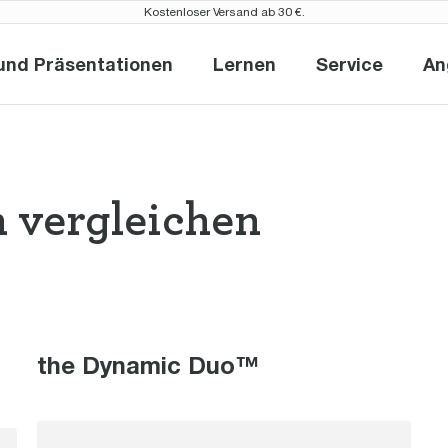
Kostenloser Versand ab 30 €.
und Präsentationen
Lernen
Service
An
Neuheiten und Präsentationen
Lernen
Service
 vergleichen
nen the Barist
the Dynamic Duo™