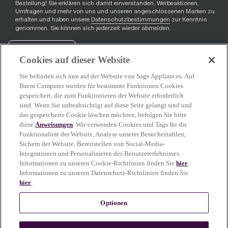
Bestellung! Sie erklären sich damit einverstanden, Werbeaktionen,
Umfragen und mehr von uns und unseren angeschlossenen Marken zu
erhalten und haben unsere
Datenschutzbestimmungen
zur Kenntnis
genommen. Sie können sich jederzeit wieder abmelden.
Registrieren
Cookies auf dieser Website
Sie befinden sich nun auf der Website von Sage Appliances. Auf
Ihrem Computer wurden für bestimmte Funktionen Cookies
gespeichert, die zum Funktionieren der Website erforderlich
Facebook
(
opens in new tab
YouTube
(
opens in new tab
Instagram
(
opens in new tab
)
)
)
sind. Wenn Sie unbeabsichtigt auf diese Seite gelangt sind und
das gespeicherte Cookie löschen möchten, befolgen Sie bitte
diese
Anweisungen
. Wir verwenden Cookies und Tags für die
Funktionalität der Website, Analyse unserer Besucherzahlen,
Sage Service
Sichern der Website, Bereitstellen von Social-Media-
Integrationen und Personalisieren des Benutzererlebnisses.
Informationen zu unseren Cookie-Richtlinien finden Sie
hier
.
Informationen zu unseren Datenschutz-Richtlinien finden Sie
hier
.
Mehr erfahren
Optionen
Einige Inhalte auf dieser Seite wurden mit Unterstützung von KI erstellt oder