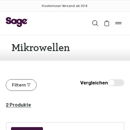
Kostenloser Versand ab 30 €.
Suchen
Cart is 
mob
Mikrowellen
Vergleichen
Filtern
2 Produkte
the Combi Wave™ 3 in 1