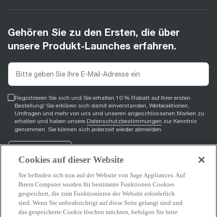
Gehören Sie zu den Ersten, die über
unsere Produkt-Launches erfahren.
Registrieren Sie sich und Sie erhalten 10 % Rabatt auf Ihrer ersten
Bestellung! Sie erklären sich damit einverstanden, Werbeaktionen,
Umfragen und mehr von uns und unseren angeschlossenen Marken zu
erhalten und haben unsere
Datenschutzbestimmungen
zur Kenntnis
genommen. Sie können sich jederzeit wieder abmelden.
Registrieren
Cookies auf dieser Website
Sie befinden sich nun auf der Website von Sage Appliances. Auf
Ihrem Computer wurden für bestimmte Funktionen Cookies
gespeichert, die zum Funktionieren der Website erforderlich
Facebook
(
opens in new tab
YouTube
(
opens in new tab
Instagram
(
opens in new tab
)
)
)
sind. Wenn Sie unbeabsichtigt auf diese Seite gelangt sind und
das gespeicherte Cookie löschen möchten, befolgen Sie bitte