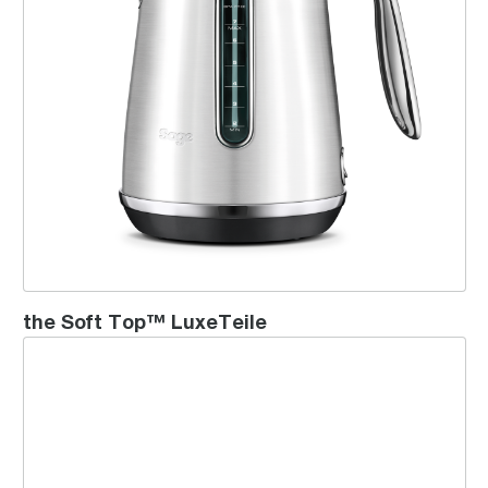
the Soft Top™ LuxeTeile
the Compact Kettle™ Pure