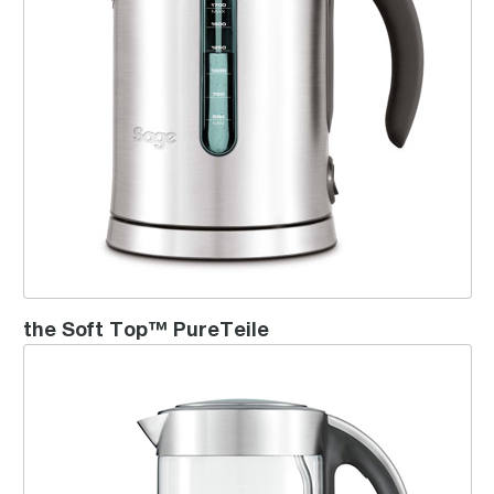
the Soft Top™ PureTeile
the Crystal Clear™