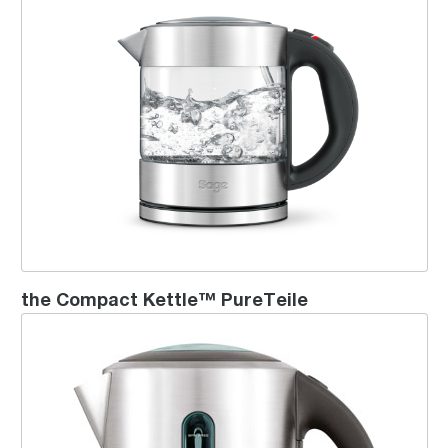
the Compact Kettle™ PureTeile
the Soft Top™ Pure