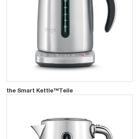
the Smart Kettle™Teile
the Soft Top™ Luxe