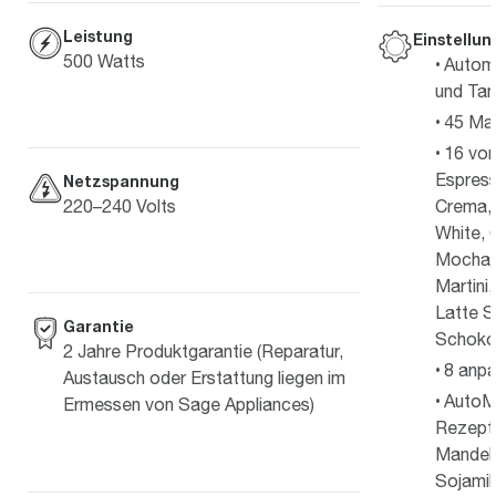
Leistung
Einstellu
500 Watts
Automa
und Ta
45 Mah
16 vor
Espress
Netzspannung
220–240 Volts
Crema, 
White, 
Mocha, 
Martini
Latte S
Garantie
Schoko
2 Jahre Produktgarantie (Reparatur,
8 anp
Austausch oder Erstattung liegen im
AutoMi
Ermessen von Sage Appliances)
Rezepte
Mandelm
Sojamil