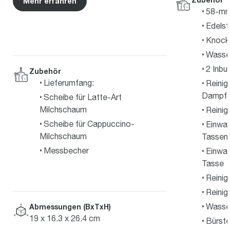
Mehr erfahren
58-mm
Edelst
Knock
Wasser
2 Inbu
Zubehör
Lieferumfang:
Reinig
Dampfd
Scheibe für Latte-Art
Milchschaum
Reinig
Scheibe für Cappuccino-
Einwan
Milchschaum
Tassen
Messbecher
Einwan
Tasse
Reinig
Reinig
Wasser
Abmessungen (BxTxH)
19 x 16.3 x 26.4 cm
Bürste