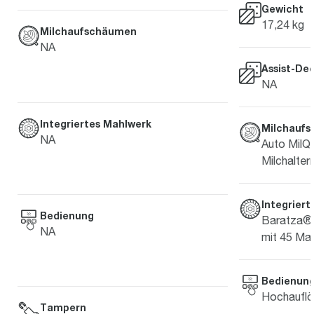
Gewicht
17,24 kg
Milchaufschäumen
NA
Assist-De
NA
Integriertes Mahlwerk
Milchauf
NA
Auto MilQ™
Milchalter
Integrier
Bedienung
Baratza® 
NA
mit 45 Mah
Bedienun
Hochauflö
Tampern