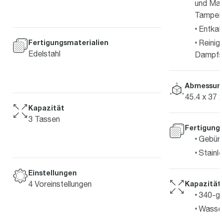
und Ma
Tamper
Entkal
Reinig
Fertigungsmaterialien
Edelstahl
Dampfs
Abmessun
45.4 x 37 
Kapazität
3 Tassen
Fertigung
Gebürs
Stainl
Einstellungen
Kapazität
4 Voreinstellungen
340-g
Wasser