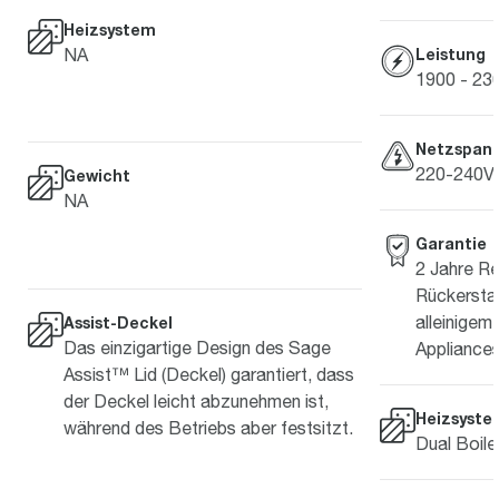
Heizsystem
NA
Leistung
1900 - 2
Netzspan
220-240V 
Gewicht
NA
Garantie
2 Jahre Re
Rückersta
alleinige
Assist-Deckel
Das einzigartige Design des Sage
Appliances
Assist™ Lid (Deckel) garantiert, dass
der Deckel leicht abzunehmen ist,
Heizsyste
während des Betriebs aber festsitzt.
Dual Boile