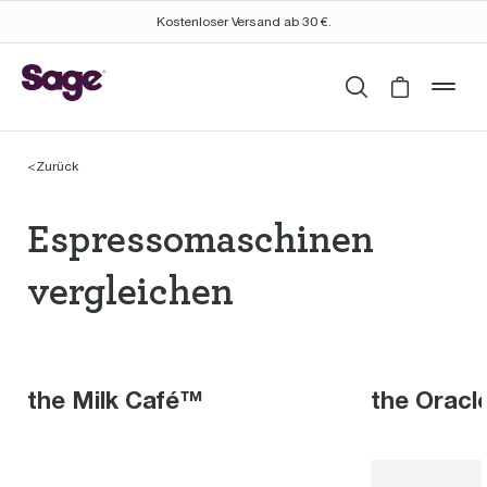
Kostenloser Versand ab 30 €.
Suchen
Cart is 
mob
<
Zurück
Espressomaschinen th
Espressomaschinen
vergleichen
the Milk Café™
the Oracl