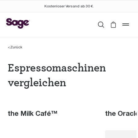
Kostenloser Versand ab 30 €.
Suchen
Cart is 
mob
<
Zurück
Espressomaschinen th
Espressomaschinen
vergleichen
the Milk Café™
the Orac