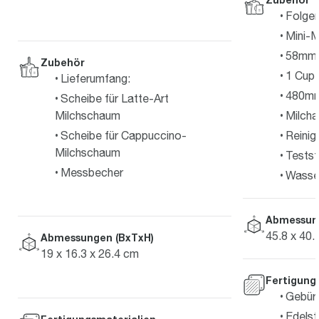
Folgen
Mini-M
58mm E
Zubehör
1 Cup 
Lieferumfang:
480mm
Scheibe für Latte-Art
Milchschaum
Milcha
Scheibe für Cappuccino-
Reinig
Milchschaum
Testst
Messbecher
Wasserf
Abmessun
45.8 x 40.
Abmessungen (BxTxH)
19 x 16.3 x 26.4 cm
Fertigung
Gebürs
Edelst