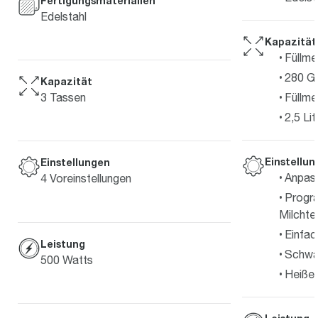
Fertigungsmaterialien
Edelstahl
Kapazität
Füllme
280 G
Kapazität
3 Tassen
Füllm
2,5 Lit
Einstellu
Einstellungen
Anpas
4 Voreinstellungen
Progr
Milchte
Einfac
Leistung
Schwa
500 Watts
Heiße