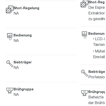
Shot-Reg
Die Espre
Shot-Regelung
Extraktion
NA
zu gewährl
Bedienun
Bedienung
LCD-D
NA
Tasten
Mühel
Einstel
Siebträger
NA
Siebträge
Professio
Brühgruppe
Brühgrup
NA
Beheizte 
der Brüht