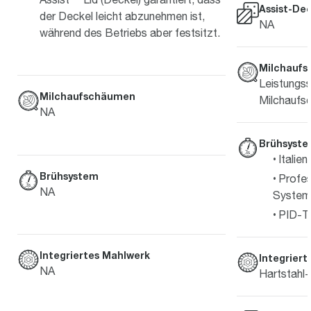
Assist-De
der Deckel leicht abzunehmen ist,
NA
während des Betriebs aber festsitzt.
Milchauf
Leistungss
Milchaufschäumen
Milchaufs
NA
Brühsyst
Italie
Brühsystem
Profes
NA
System
PID-T
Integriertes Mahlwerk
Integrier
NA
Hartstahl