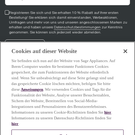
Registrieren Sie sich und Sie erhalten 10 % Rabatt auf Ihrer ersten
Bestellung! Sie erklären sich damit einverstanden, Werbeaktionen,
Umfragen und mehr von uns und unseren angeschlossenen Marken zu
erhalten und haben unsere
Datenschutzbestimmungen
zur Kenntnis
genommen. Sie können sich jederzeit wieder abmelden.
Registrieren
Cookies auf dieser Website
Sie befinden sich nun auf der Website von Sage Appliances. Auf
Ihrem Computer wurden für bestimmte Funktionen Cookies
gespeichert, die zum Funktionieren der Website erforderlich
Facebook
(
opens in new tab
YouTube
(
opens in new tab
Instagram
(
opens in new tab
)
)
)
sind. Wenn Sie unbeabsichtigt auf diese Seite gelangt sind und
das gespeicherte Cookie löschen möchten, befolgen Sie bitte
diese
Anweisungen
. Wir verwenden Cookies und Tags für die
Funktionalität der Website, Analyse unserer Besucherzahlen,
Sage Service
Sichern der Website, Bereitstellen von Social-Media-
Integrationen und Personalisieren des Benutzererlebnisses.
Informationen zu unseren Cookie-Richtlinien finden Sie
hier
.
Informationen zu unseren Datenschutz-Richtlinien finden Sie
hier
.
Mehr erfahren