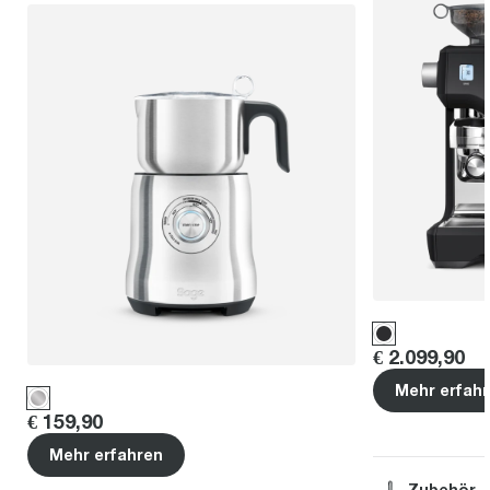
Price
:
€ 2.099,90
Mehr erfah
Price
:
€ 159,90
Mehr erfahren
Zubehör