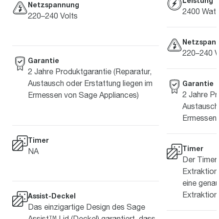
Leistung
Netzspannung
2400 Watt
220–240 Volts
Netzspan
220–240 V
Garantie
2 Jahre Produktgarantie (Reparatur,
Austausch oder Erstattung liegen im
Garantie
2 Jahre Pr
Ermessen von Sage Appliances)
Austausch 
Ermessen 
Timer
Timer
NA
Der Timer 
Extraktion
eine gena
Extraktion
Assist-Deckel
Das einzigartige Design des Sage
Assist™ Lid (Deckel) garantiert, dass