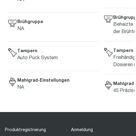
Brühgrup
Brühgruppe
Beheizte 
NA
der Brüht
Tampern
Tampern
Freihändi
Auto Puck System
Dosieren 
Mahlgrad-Einstellungen
Mahlgrad-
NA
45 Präzise
Produktregistrierung
Anmeldung