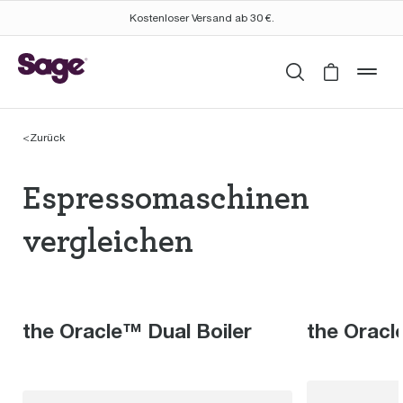
Kostenloser Versand ab 30 €.
Suchen
Cart is 
mob
<
Zurück
Espressomaschinen th
Espressomaschinen
vergleichen
the Oracle™ Dual Boiler
the Orac