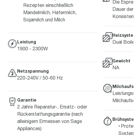
Die Espre
Rezepten einschließlich
Dauer der 
Mandelmilch, Hafermilch,
Konsisten
Sojamilch und Milch
Heizsyste
Dual Boile
Leistung
1900 - 2300W
Gewicht
NA
Netzspannung
220-240V / 50-60 Hz
Milchauf
Leistungss
Garantie
Milchaufs
2 Jahre Reparatur-, Ersatz- oder
Rückerstattungsgarantie (nach
Brühsyst
alleinigem Ermessen von Sage
Profes
Appliances)
System