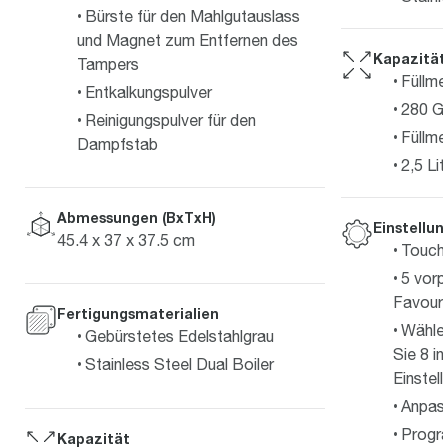
Bürste für den Mahlgutauslass
und Magnet zum Entfernen des
Kapazität
Tampers
Füllme
Entkalkungspulver
280 G
Reinigungspulver für den
Füllm
Dampfstab
2,5 Lit
Abmessungen (BxTxH)
Einstellu
45.4 x 37 x 37.5 cm
Touch
5 vorp
Favouri
Fertigungsmaterialien
Wählen
Gebürstetes Edelstahlgrau
Sie 8 in
Stainless Steel Dual Boiler
Einstel
Anpas
Progr
Kapazität