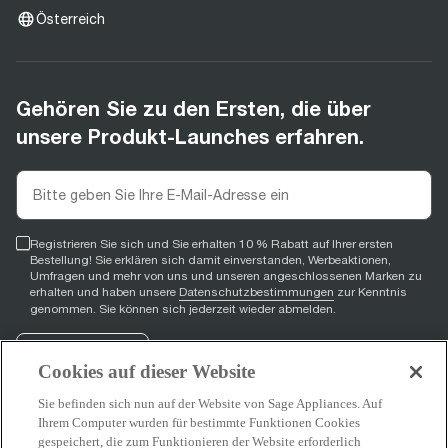
Österreich
Gehören Sie zu den Ersten, die über
unsere Produkt-Launches erfahren.
Registrieren Sie sich und Sie erhalten 10 % Rabatt auf Ihrer ersten
Bestellung! Sie erklären sich damit einverstanden, Werbeaktionen,
Umfragen und mehr von uns und unseren angeschlossenen Marken zu
erhalten und haben unsere
Datenschutzbestimmungen
zur Kenntnis
genommen. Sie können sich jederzeit wieder abmelden.
Registrieren
Cookies auf dieser Website
Sie befinden sich nun auf der Website von Sage Appliances. Auf
Ihrem Computer wurden für bestimmte Funktionen Cookies
gespeichert, die zum Funktionieren der Website erforderlich
Facebook
(
opens in new tab
YouTube
(
opens in new tab
Instagram
(
opens in new tab
)
)
)