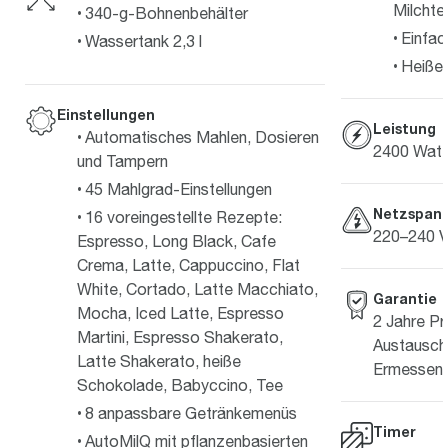
Milchte
340-g-Bohnenbehälter
Einfac
Wassertank 2,3 l
Heiße
Einstellungen
Leistung
Automatisches Mahlen, Dosieren
2400 Watt
und Tampern
45 Mahlgrad-Einstellungen
Netzspan
16 voreingestellte Rezepte:
220–240 V
Espresso, Long Black, Cafe
Crema, Latte, Cappuccino, Flat
White, Cortado, Latte Macchiato,
Garantie
Mocha, Iced Latte, Espresso
2 Jahre Pr
Martini, Espresso Shakerato,
Austausch 
Latte Shakerato, heiße
Ermessen 
Schokolade, Babyccino, Tee
8 anpassbare Getränkemenüs
Timer
AutoMilQ mit pflanzenbasierten