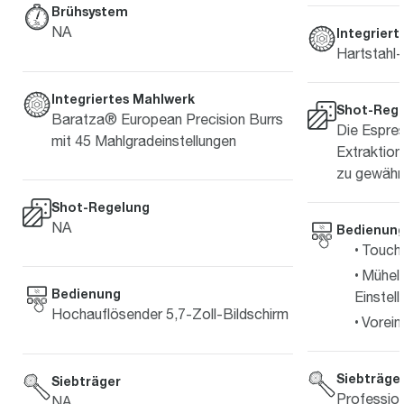
Brühsystem
NA
Integrier
Hartstahl
Integriertes Mahlwerk
Shot-Reg
Baratza® European Precision Burrs
Die Espre
mit 45 Mahlgradeinstellungen
Extraktion
zu gewährl
Shot-Regelung
NA
Bedienun
Touch
Mühel
Bedienung
Einstel
Hochauflösender 5,7-Zoll-Bildschirm
Vorein
Siebträge
Siebträger
Professio
NA