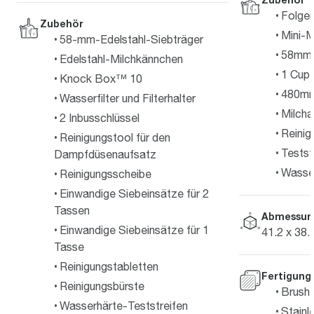
Folgen
Zubehör
Mini-M
58-mm-Edelstahl-Siebträger
58mm E
Edelstahl-Milchkännchen
1 Cup 
Knock Box™ 10
480mm
Wasserfilter und Filterhalter
Milcha
2 Inbusschlüssel
Reinig
Reinigungstool für den
Testst
Dampfdüsenaufsatz
Wasserf
Reinigungsscheibe
Einwandige Siebeinsätze für 2
Tassen
Abmessun
Einwandige Siebeinsätze für 1
41.2 x 38.
Tasse
Reinigungstabletten
Fertigung
Reinigungsbürste
Brushe
Wasserhärte-Teststreifen
Stainl