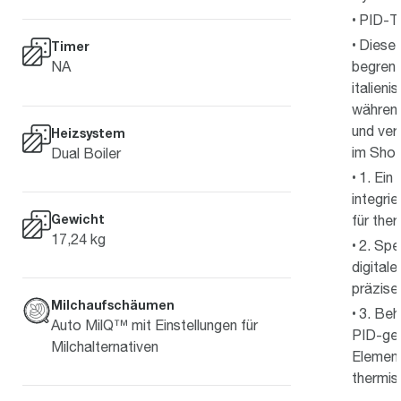
PID-T
Diese 
Timer
begrenz
NA
italien
während
und ver
Heizsystem
im Shot
Dual Boiler
1. Ein
integri
Gewicht
für ther
17,24 kg
2. Spe
digital
präzise
Milchaufschäumen
3. Beh
Auto MilQ™ mit Einstellungen für
PID-ges
Milchalternativen
Element
thermis