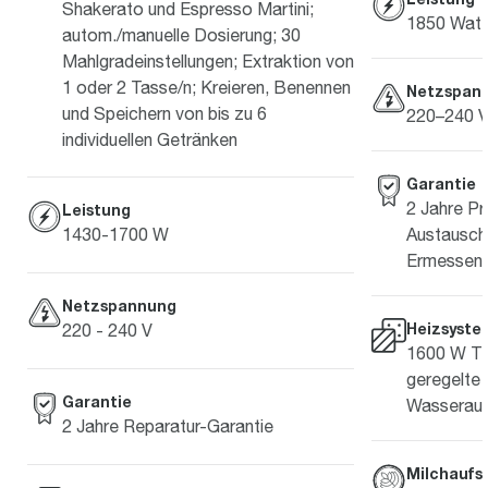
Shakerato und Espresso Martini;
1850 Watt
autom./manuelle Dosierung; 30
Mahlgradeinstellungen; Extraktion von
1 oder 2 Tasse/n; Kreieren, Benennen
Netzspan
und Speichern von bis zu 6
220–240 V
individuellen Getränken
Garantie
2 Jahre Pr
Leistung
Austausch 
1430-1700 W
Ermessen 
Netzspannung
Heizsyste
220 - 240 V
1600 W Th
geregelte
Garantie
Wasseraus
2 Jahre Reparatur-Garantie
Milchauf