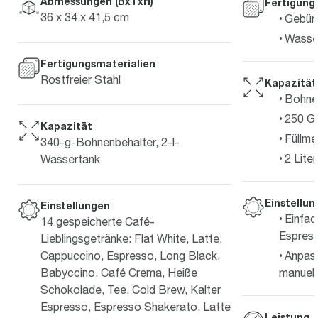
Abmessungen (BxTxH)
Fertigung
36 x 34 x 41,5 cm
Gebürs
Wasser
Fertigungsmaterialien
Rostfreier Stahl
Kapazität
Bohnen
250 G
Kapazität
Füllm
340-g-Bohnenbehälter, 2-l-
2 Liter
Wassertank
Einstellu
Einstellungen
Einfac
14 gespeicherte Café-
Espres
Lieblingsgetränke: Flat White, Latte,
Cappuccino, Espresso, Long Black,
Anpass
Babyccino, Café Crema, Heiße
manuell
Schokolade, Tee, Cold Brew, Kalter
Espresso, Espresso Shakerato, Latte
Leistung