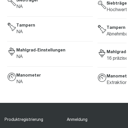
Siebträge
NA
Hochwerti
Tampern
Tampern
NA
Abnehmbar
Mahlgrad-Einstellungen
Mahlgrad-
NA
16 präzise
Manometer
Manomet
NA
Extraktio
Produktregistrierung
Anmeldung