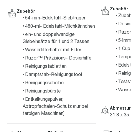
Zubehör
Zubehör
Zubehö
54-mm-Edelstahl-Siebträger
Dosin
480-ml- Edelstahl-Milchkännchen
Razor 
ein- und doppelwandige
54mm E
Siebeinsätze für 1 und 2 Tassen
1 Cup 
Wasserfilterhalter mit Filter
Tampe
Razor™ Präzisions- Dosierhilfe
Edelst
Reinigungstabletten
Reinig
Dampfstab-Reinigungstool
Testst
Reinigungsscheibe
Wasserf
Reinigungsbürste
Entkalkungspulver,
Abtropfschalen-Schutz (nur bei
Abmessun
farbigen Maschinen)
31.8 x 35.