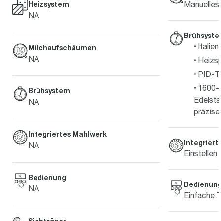
Heizsystem
Manuelles
NA
Brühsyst
Italie
Milchaufschäumen
NA
Heizsp
PID-T
1600-W
Brühsystem
Edelsta
NA
präzise
Integriertes Mahlwerk
Integrier
NA
Einstellen
Bedienung
Bedienun
NA
Einfache 
Siebträger