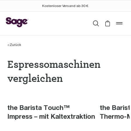
Kostenloser Versand ab 30 €.
Suchen
Cart is 
mob
<
Zurück
Espressomaschinen th
Espressomaschinen
vergleichen
the Barista Touch™
the Baris
Impress – mit Kaltextraktion
Thermo-M