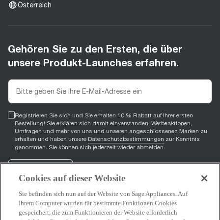
Österreich
Gehören Sie zu den Ersten, die über
unsere Produkt-Launches erfahren.
Registrieren Sie sich und Sie erhalten 10 % Rabatt auf Ihrer ersten
Bestellung! Sie erklären sich damit einverstanden, Werbeaktionen,
Umfragen und mehr von uns und unseren angeschlossenen Marken zu
erhalten und haben unsere
Datenschutzbestimmungen
zur Kenntnis
genommen. Sie können sich jederzeit wieder abmelden.
Registrieren
Cookies auf dieser Website
Sie befinden sich nun auf der Website von Sage Appliances. Auf
Ihrem Computer wurden für bestimmte Funktionen Cookies
gespeichert, die zum Funktionieren der Website erforderlich
Facebook
(
opens in new tab
YouTube
(
opens in new tab
Instagram
(
opens in new tab
)
)
)