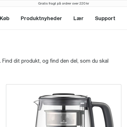
Gratis fragt på ordrer over 220 kr
Køb
Produktnyheder
Lær
Support
Køb
Produktnyheder
Lær
Support
e. Find dit produkt, og find den del, som du skal
the Tea Maker™ Compact