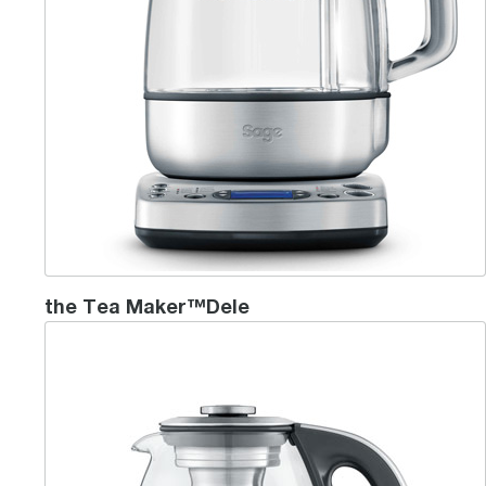
the Tea Maker™Dele
the Sage Smart Tea Infuser™ Compact