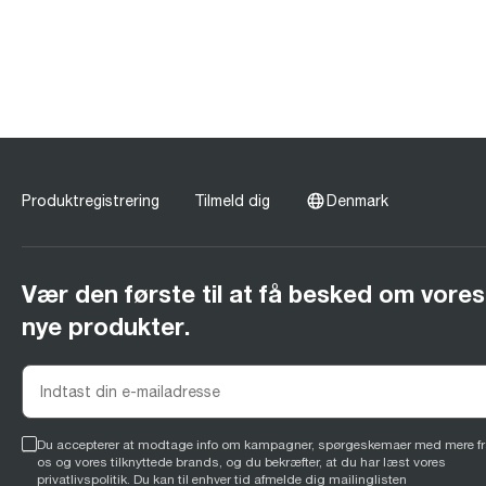
Produktregistrering
Tilmeld dig
Denmark
Vær den første til at få besked om vores
nye produkter.
Du accepterer at modtage info om kampagner, spørgeskemaer med mere fr
os og vores tilknyttede brands, og du bekræfter, at du har læst vores
privatlivspolitik
. Du kan til enhver tid afmelde dig mailinglisten