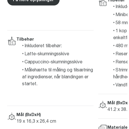
Inklude
Minibe
58 mm p
1 kop 
enkeltfi
Tilbehør
Inkluderet tilbehør:
480 ml
Latte-skumningsskive
Reser
Cappuccino-skumningsskive
Rense
Målehætte til måling og tilsætning
Strimm
af ingredienser, når blandingen er
hårdhe
startet.
Vandfi
Mål (BxDx
41.2 x 38.
Mål (BxDxH)
19 x 16,3 x 26,4 cm
Materiale