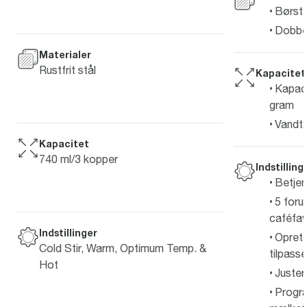
Børstet
Dobbelt
Materialer
Rustfrit stål
Kapacitet
Kapaci
gram
Vandta
Kapacitet
740 ml/3 kopper
Indstilling
Betjen
5 for
caféfav
Indstillinger
Opret,
Cold Stir, Warm, Optimum Temp. &
tilpasse
Hot
Juster
Progr