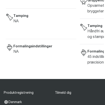
Gruppeho
Opvarmet g
bryggetem
Tamping
NA
Tamping
Håndfri au
og stampn
Formalingsindstillinger
Formalings
NA
45 indstilli
præcision
Produktregistrering
Tilmeld dig
Denmark