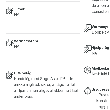
duration a
Timer
consistenc
NA
Varmesys
Dobbelt v
Varmesystem
NA
Hjælpelåg
NA
Mælkesku
Hjælpelåg
Kraftfuld 
Kandelåg med Sage Assist™ – det
unikke ringtræk sikrer, at låget er let
Bryggesy
at fjerne, men alligevel lukker helt tæt
Profes
under brug.
konstru
PID-te