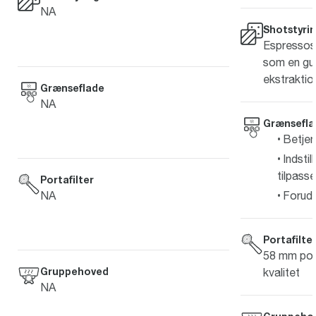
NA
Shotstyri
Espressosh
som en guid
ekstraktio
Grænseflade
NA
Grænsefla
Betjen
Indstil
tilpass
Portafilter
NA
Forudi
Portafilte
58 mm port
Gruppehoved
kvalitet
NA