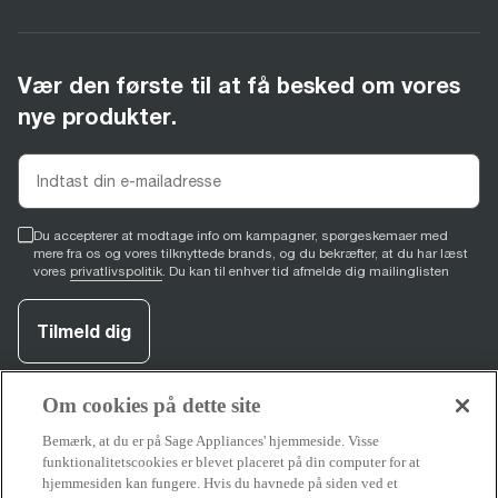
Vær den første til at få besked om vores
nye produkter.
Du accepterer at modtage info om kampagner, spørgeskemaer med
mere fra os og vores tilknyttede brands, og du bekræfter, at du har læst
vores
privatlivspolitik
. Du kan til enhver tid afmelde dig mailinglisten
Tilmeld dig
Om cookies på dette site
facebook
(
opens in new tab
youtube
(
opens in new tab
instagram
(
opens in new tab
)
)
)
Bemærk, at du er på Sage Appliances' hjemmeside. Visse
funktionalitetscookies er blevet placeret på din computer for at
hjemmesiden kan fungere. Hvis du havnede på siden ved et