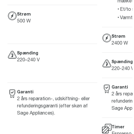
mælket
Et/to 
Strøm
Varmt
500 W
Strøm
2400 W
Spænding
220–240 V
Spænding
220-240 V
Garanti
Garanti
2 års repar
2 års reparation-, udskiftning- eller
refunderin
refunderingsgaranti (efter skøn af
Sage Appli
Sage Appliances).
Timer
Espresso s