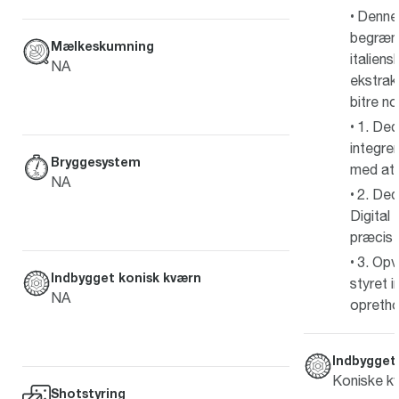
Denne 
begræns
Mælkeskumning
italien
NA
ekstrakt
bitre no
1. Ded
integre
Bryggesystem
med at s
NA
2. Ded
Digital
præcis 
3. Op
Indbygget konisk kværn
styret i
NA
oprethol
Indbygget
Koniske kv
Shotstyring