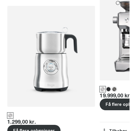
Price
:
19.999,00 kr
Få flere opl
Price
:
1.299,00 kr.
Få flere oplysninger
Tilbehør