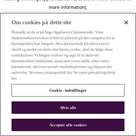
more information)
.
Om cookies på dette site
Bemærk, at du er på Sage Appliances' hjemmeside. Visse
funktionalitetscookies er blevet placeret på din computer for at
hjemmesiden kan fungere. Hvis du havnede på siden ved et
uheld og ønsker at slette den første cookie, skal du følge disse
instruktioner. Vi bruger cookies og tags til at aktivere
hjemmesidens funktioner, analysere vores trafik, sikre vores
hjemmeside, aktivere sociale mediefunktioner og tilpasse din
oplevelse. Se vores cookiepolitik her. Se vores privatlivspolitik
her.
Cookie - indstillinger
Afvis alle
c
o
u
Accepter alle cookies
n