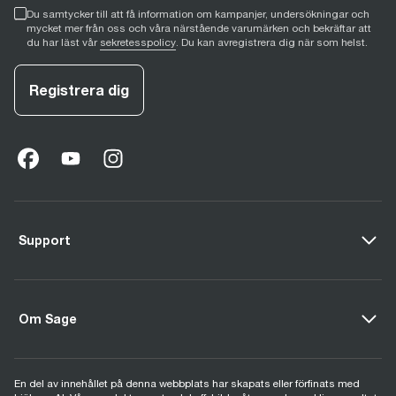
Du samtycker till att få information om kampanjer, undersökningar och
mycket mer från oss och våra närstående varumärken och bekräftar att
du har läst vår
sekretesspolicy
. Du kan avregistrera dig när som helst.
Registrera dig
facebook
(
opens in new tab
youtube
(
opens in new tab
instagram
(
opens in new tab
)
)
)
Support
Om Sage
En del av innehållet på denna webbplats har skapats eller förfinats med