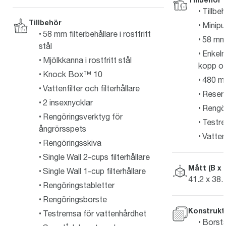
Tillbe
Tillbehör
Minipu
58 mm filterbehållare i rostfritt
58 mm p
stål
Enkelm
Mjölkkanna i rostfritt stål
kopp o
Knock Box™ 10
480 ml 
Vattenfilter och filterhållare
Reserv
2 insexnycklar
Rengö
Rengöringsverktyg för
Testre
ångrörsspets
Vattenf
Rengöringsskiva
Single Wall 2-cups filterhållare
Mått (B x 
Single Wall 1-cup filterhållare
41.2 x 38.
Rengöringstabletter
Rengöringsborste
Konstrukt
Testremsa för vattenhårdhet
Borstat