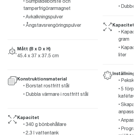
Sumplådeborste och
Dubbel
tamperfrigörarmagnet
Avkalkningspulver
Kapacitet
Ångstavsrengöringspulver
Kapaci
gram
Kapaci
Mått (B x D x H)
liter
45.4 x 37 x 37.5 cm
Inställnin
Konstruktionsmaterial
Peksk
Borstat rostfritt stål
5 för
Dubbla värmare i rostfritt stål
kaféfav
Skapa
anpassn
Kapacitet
Anpass
340 g bönbehållare
Progr
2,3 l vattentank