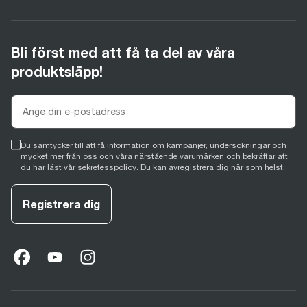
Bli först med att få ta del av våra
produktsläpp!
Du samtycker till att få information om kampanjer, undersökningar och
mycket mer från oss och våra närstående varumärken och bekräftar att
du har läst vår
sekretesspolicy
. Du kan avregistrera dig när som helst.
Registrera dig
facebook
(
opens in new tab
youtube
(
opens in new tab
instagram
(
opens in new tab
)
)
)