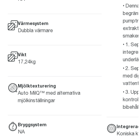
Denna 
begräns
pumptry
Värmesystem
extrakti
Dubbla värmare
smaker i
1. Sep
integre
Vikt
underlät
17,24kg
2. Sep
med dig
vattent
Mjölktexturering
3. Up
Auto MilQ™ med alternativa
kontrol
mjölkinställningar
bibehåll
Bryggsystem
Integrera
NA
Koniska kva