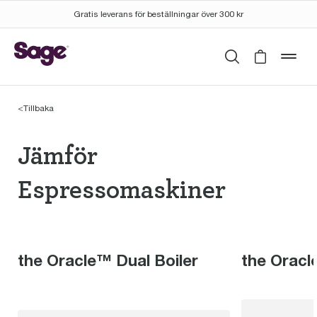
Gratis leverans för beställningar över 300 kr
Sök
Cart is 
mob
<
Tillbaka
Jämför Espressomaski
Jämför
Espressomaskiner
the Oracle™ Dual Boiler
the Orac