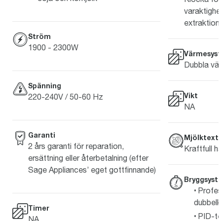
varaktighet
extraktion
Ström
1900 - 2300W
Värmesys
Dubbla vä
Spänning
Vikt
220-240V / 50-60 Hz
NA
Garanti
Mjölktext
2 års garanti för reparation,
Kraftfull 
ersättning eller återbetalning (efter
Sage Appliances’ eget gottfinnande)
Bryggsys
Profes
dubbel
Timer
PID-te
NA