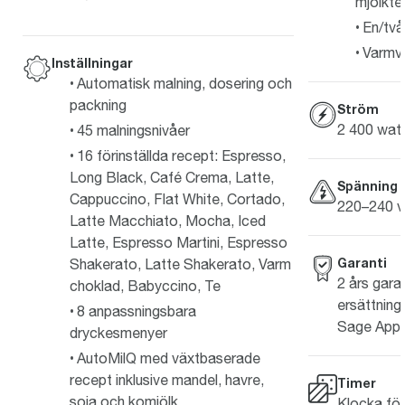
mjölkte
En/två
Varmv
Inställningar
Automatisk malning, dosering och
packning
Ström
2 400 wat
45 malningsnivåer
16 förinställda recept: Espresso,
Long Black, Café Crema, Latte,
Spänning
Cappuccino, Flat White, Cortado,
220–240 v
Latte Macchiato, Mocha, Iced
Latte, Espresso Martini, Espresso
Garanti
Shakerato, Latte Shakerato, Varm
2 års garan
choklad, Babyccino, Te
ersättning 
8 anpassningsbara
Sage Appli
dryckesmenyer
AutoMilQ med växtbaserade
recept inklusive mandel, havre,
Timer
soja och komjölk
Klocka för