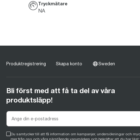
Tryckmätare
NA
Produktregistrering
Skapa konto
Sweden
Bli först med att få ta del av våra
produktsläpp!
Du samtycker till att få information om kampanjer, undersökningar och myc
mer från oss och våra närstående varumärken och bekräftar att du har läst 