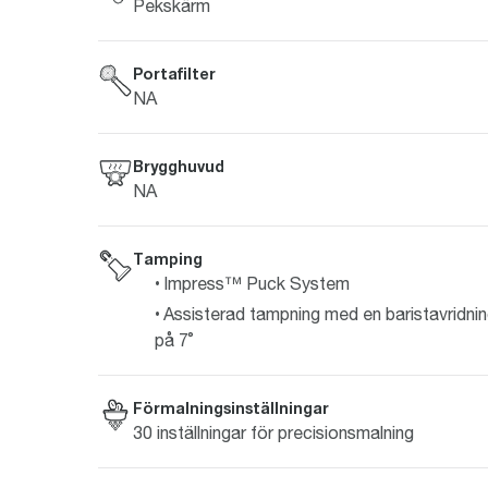
Pekskärm
Portafilter
NA
Brygghuvud
NA
Tamping
Impress™ Puck System
Assisterad tampning med en baristavridni
på 7˚
Förmalningsinställningar
30 inställningar för precisionsmalning