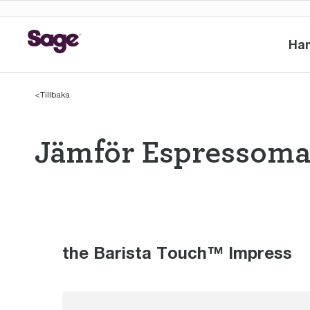
Ha
<
Tillbaka
Jämför Espressoma
Jämför Espress
the Barista Touch™ Impress