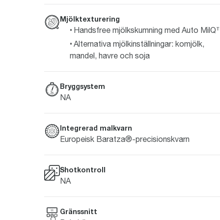
Mjölktexturering
Handsfree mjölkskumning med Auto Mil
Alternativa mjölkinställningar: komjölk,
mandel, havre och soja
Bryggsystem
NA
Integrerad malkvarn
Europeisk Baratza®-precisionskvarn
Shotkontroll
NA
Gränssnitt