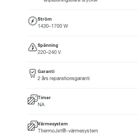
Ström
1430–1700 W
Spänning
220–240 V
Garanti
2 års reparationsgaranti
Timer
NA
Värmesystem
ThermoJet®-värmesystem