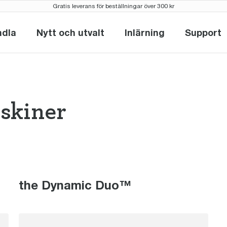
Gratis leverans för beställningar över 300 kr
ndla
Nytt och utvalt
Inlärning
Support
Handla
Nytt och utvalt
Inlärning
Supp
skiner
omaskiner the 
the Dynamic Duo™