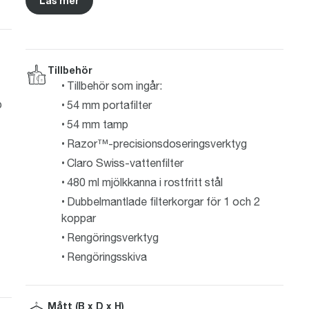
Läs mer
Tillbehör
Tillbehör som ingår:
p
54 mm portafilter
54 mm tamp
Razor™-precisionsdoseringsverktyg
Claro Swiss-vattenfilter
480 ml mjölkkanna i rostfritt stål
Dubbelmantlade filterkorgar för 1 och 2
koppar
Rengöringsverktyg
Rengöringsskiva
Mått (B x D x H)