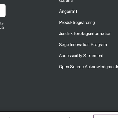
Garanti
Ångerrätt
Produktregistrering
ket
vår
Juridisk företagsinformation
Sage Innovation Program
Accessibility Statement
Open Source Acknowledgment
En del av innehållet på denna webbplats h
återspeglar verkliga resultat.
Läs mer