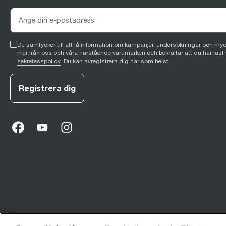
Du samtycker till att få information om kampanjer, undersökningar och myc
mer från oss och våra närstående varumärken och bekräftar att du har läst 
sekretesspolicy
. Du kan avregistrera dig när som helst.
Registrera dig
facebook
(
opens in new tab
youtube
(
opens in new tab
instagram
(
opens in new tab
)
)
)
© 2026 Breville Pty Limited. Alla rättigheter förbehållna.