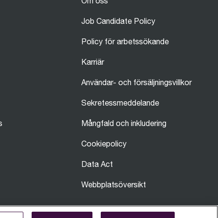
Om oss
Job Candidate Policy
Policy för arbetssökande
Karriär
Användar- och försäljningsvillkor
Sekretessmeddelande
s
Mångfald och inkludering
Cookiepolicy
Data Act
Webbplatsöversikt
ar skapats eller förfinats med hjälp av AI. Våra produkter, mat och kaffebilder