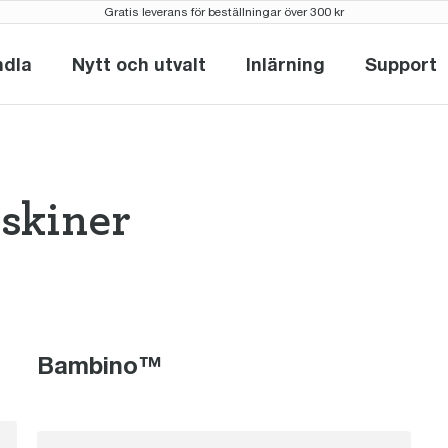
Gratis leverans för beställningar över 300 kr
ndla
Nytt och utvalt
Inlärning
Support
Handla
Nytt och utvalt
Inlärning
Supp
skiner
omaskiner the 
Bambino™