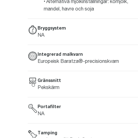
Alternativa mjölkinställningar: komjölk,
mandel, havre och soja
Bryggsystem
NA
Integrerad malkvarn
Europeisk Baratza®-precisionskvarn
Gränssnitt
Pekskärm
Portafilter
NA
Tamping