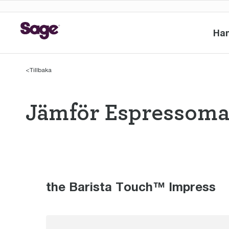
Ha
<
Tillbaka
Jämför Espressoma
Jämför Espress
the Barista Touch™ Impress