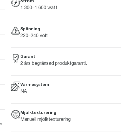
Ström
1 300–1 600 watt
Spänning
220–240 volt
Garanti
2 års begränsad produktgaranti.
Värmesystem
NA
Mjölktexturering
Manuell mjölktexturering
Q™