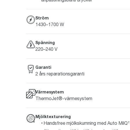
Ström
1430–1700 W
Spänning
220–240 V
Garanti
2 års reparationsgaranti
Värmesystem
ThermoJet®-värmesystem
Mjölktexturering
Handsfree mjölkskumning med Auto Mil