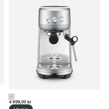
Price
:
4 699,00 kr