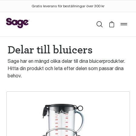
Gratis leverans för beställningar över 300 kr
Sök
Cart is 
mob
Delar till bluicers
Sage har en mängd olika delar till dina bluicerprodukter.
Hitta din produkt och leta efter delen som passar dina
behov.
the 3X Bluicer™ Pro