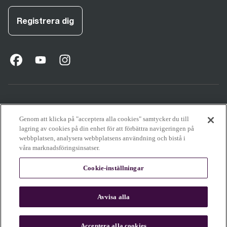
Registrera dig
facebook
(
opens in new tab
youtube
(
opens in new tab
instagram
(
opens in new tab
)
)
)
Support
Genom att klicka på "acceptera alla cookies" samtycker du till
lagring av cookies på din enhet för att förbättra navigeringen på
webbplatsen, analysera webbplatsens användning och bistå i
våra marknadsföringsinsatser.
Om Sage
Cookie-inställningar
En del av innehållet på denna webbplats har skapats eller förfinats med
Avvisa alla
hjälp av AI. Våra produkter, mat och kaffebilder återspeglar verkliga resultat.
Läs mer
Acceptera alla cookies