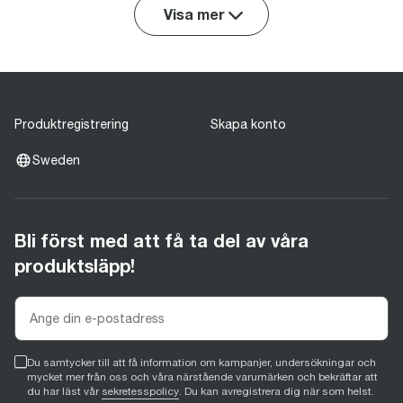
Visa mer
Produktregistrering
Skapa konto
Sweden
Bli först med att få ta del av våra
produktsläpp!
Du samtycker till att få information om kampanjer, undersökningar och
mycket mer från oss och våra närstående varumärken och bekräftar att
du har läst vår
sekretesspolicy
. Du kan avregistrera dig när som helst.