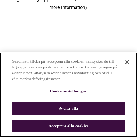
more information)
.
Genom att klicka på "acceptera alla cookies" samtycker du till
lagring av cookies på din enhet för att förbättra navigeringen på
webbplatsen, analysera webbplatsens användning och bistå i
våra marknadsföringsinsatser.
Cookie-inställningar
Avvisa alla
c
o
u
Acceptera alla cookies
n