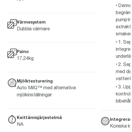
Denna 
begräns
pumptry
Värmesystem
extrakti
Dubbla värmare
smaker i
1. Sep
integre
Paino
underlät
17,24kg
2. Sep
med dig
vattent
Mjölktexturering
3. Up
Auto MilQ™ med alternativa
kontrol
mjölkinställningar
bibehåll
Keittämisjärjestelmä
Integrera
NA
Koniska kva