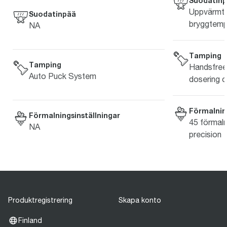
Suodatin
Uppvärmt b
Suodatinpää
bryggtemp
NA
Tamping
Tamping
Handsfree
Auto Puck System
dosering 
Förmalning
Förmalningsinställningar
45 förmaln
NA
precision
Produktregistrering
Skapa konto
Finland