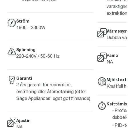
varaktighet
extraktion
Ström
1900 - 2300W
Värmesys
Dubbla vä
Spänning
Paino
220-240V / 50-60 Hz
NA
Garanti
Mjölktext
2 års garanti för reparation,
Kraftfull 
ersättning eller återbetalning (efter
Sage Appliances’ eget gottfinnande)
Keittämis
Profes
dubbel
Ajastin
PID-te
NA