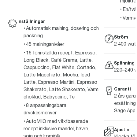
mjölkte
En/två
Varmv
Inställningar
Automatisk malning, dosering och
packning
Ström
2 400 wat
45 malningsnivåer
16 förinställda recept: Espresso,
Long Black, Café Crema, Latte,
Spänning
Cappuccino, Flat White, Cortado,
220–240 v
Latte Macchiato, Mocha, Iced
Latte, Espresso Martini, Espresso
Garanti
Shakerato, Latte Shakerato, Varm
2 års garan
choklad, Babyccino, Te
ersättning 
8 anpassningsbara
Sage Appli
dryckesmenyer
AutoMilQ med växtbaserade
recept inklusive mandel, havre,
Ajastin
soja och komjölk
Klocka för