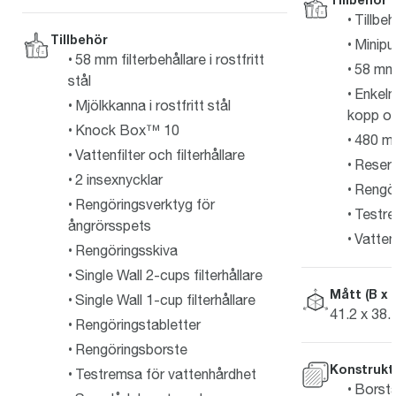
Tillbe
Tillbehör
Minipu
58 mm filterbehållare i rostfritt
58 mm p
stål
Enkelm
Mjölkkanna i rostfritt stål
kopp o
Knock Box™ 10
480 ml 
Vattenfilter och filterhållare
Reserv
2 insexnycklar
Rengö
Rengöringsverktyg för
Testre
ångrörsspets
Vattenf
Rengöringsskiva
Single Wall 2-cups filterhållare
Mått (B x 
Single Wall 1-cup filterhållare
41.2 x 38.
Rengöringstabletter
Rengöringsborste
Konstrukt
Testremsa för vattenhårdhet
Borstat