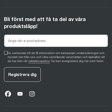
Bli först med att få ta del av våra
produktsläpp!
Du samtycker till att få information om kampanjer, undersökningar och
mycket mer från oss och våra närstående varumärken och bekräftar att
du har läst vår
sekretesspolicy
. Du kan avregistrera dig när som helst.
Registrera dig
facebook
(
opens in new tab
youtube
(
opens in new tab
instagram
(
opens in new tab
)
)
)