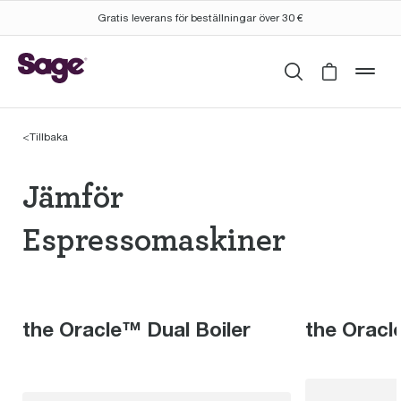
Gratis leverans för beställningar över 30 €
Sök
Cart is 
mob
<
Tillbaka
Jämför Espressomaski
Jämför
Espressomaskiner
the Oracle™ Dual Boiler
the Orac