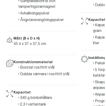
Sumplådeborste och
Dubbel
tamperfrigörarmagnet
Avkalkningspulver
Kapacitet
Ångstavsrengöringspulver
Kapaci
gram
Kapaci
Mått (B x D x H)
liter
45.4 x 37 x 37.5 cm
Inställnin
Konstruktionsmaterial
Peksk
Borstat rostfritt stål
5 för
Dubbla värmare i rostfritt stål
kaféfav
Skapa
anpassn
Kapacitet
Anpass
340 g bönbehållare
Progr
2,3 l vattentank