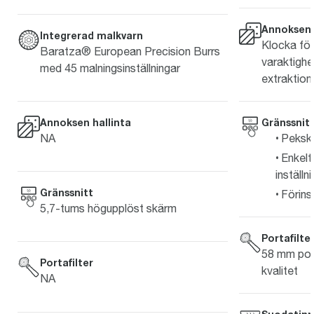
Annoksen 
Integrerad malkvarn
Klocka för
Baratza® European Precision Burrs
varaktighet
med 45 malningsinställningar
extraktion
Gränssnit
Annoksen hallinta
Pekskä
NA
Enkelt
inställn
Gränssnitt
Förins
5,7-tums högupplöst skärm
Portafilte
58 mm port
Portafilter
kvalitet
NA