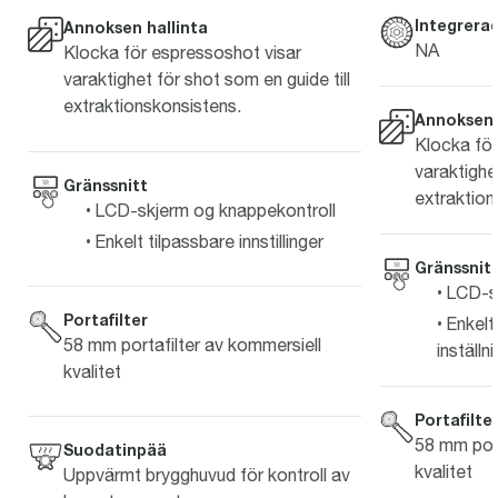
Integrera
Annoksen hallinta
NA
Klocka för espressoshot visar
varaktighet för shot som en guide till
extraktionskonsistens.
Annoksen 
Klocka för
varaktighet
Gränssnitt
extraktion
LCD-skjerm og knappekontroll
Enkelt tilpassbare innstillinger
Gränssnit
LCD-s
Portafilter
Enkelt
58 mm portafilter av kommersiell
inställn
kvalitet
Portafilte
58 mm port
Suodatinpää
kvalitet
Uppvärmt brygghuvud för kontroll av