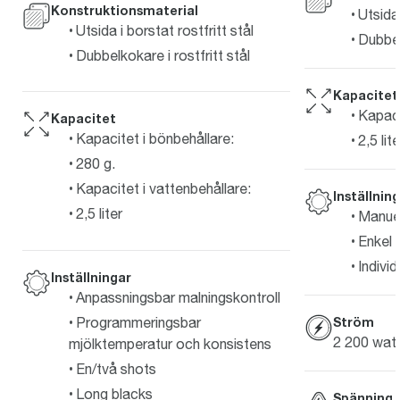
Konstruktionsmaterial
Utsida 
Utsida i borstat rostfritt stål
Dubbel
Dubbelkokare i rostfritt stål
Kapacitet
Kapaci
Kapacitet
Kapacitet i bönbehållare:
2,5 lite
280 g.
Kapacitet i vattenbehållare:
Inställnin
2,5 liter
Manuel
Enkel 
Indivi
Inställningar
Anpassningsbar malningskontroll
Programmeringsbar
Ström
2 200 wat
mjölktemperatur och konsistens
En/två shots
Long blacks
Spänning