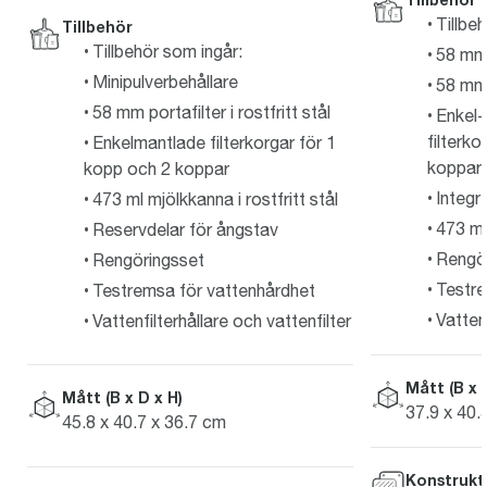
Tillbe
Tillbehör
Tillbehör som ingår:
58 mm
Minipulverbehållare
58 mm p
58 mm portafilter i rostfritt stål
Enkel-
filterk
Enkelmantlade filterkorgar för 1
koppar
kopp och 2 koppar
Integr
473 ml mjölkkanna i rostfritt stål
473 ml 
Reservdelar för ångstav
Rengö
Rengöringsset
Testre
Testremsa för vattenhårdhet
Vattenf
Vattenfilterhållare och vattenfilter
Mått (B x 
Mått (B x D x H)
37.9 x 40.
45.8 x 40.7 x 36.7 cm
Konstrukt