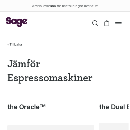
Gratis leverans för beställningar över 30 €
Sök
Cart is 
mob
<
Tillbaka
Jämför Espressomaski
Jämför
Espressomaskiner
the Oracle™
the Dual 