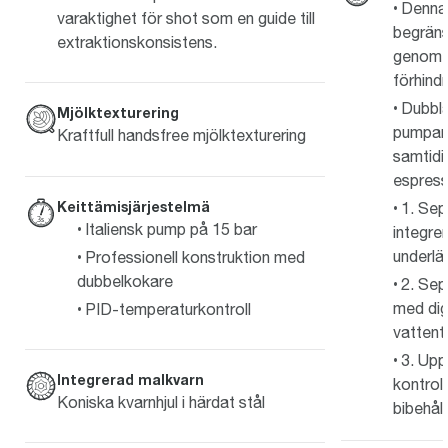
Denna 
varaktighet för shot som en guide till
begräns
extraktionskonsistens.
genom h
förhindr
Dubbla
Mjölktexturering
pumpar 
Kraftfull handsfree mjölktexturering
samtidi
espress
Keittämisjärjestelmä
1. Sep
Italiensk pump på 15 bar
integre
underlät
Professionell konstruktion med
dubbelkokare
2. Sep
med dig
PID-temperaturkontroll
vattent
3. Up
Integrerad malkvarn
kontrol
Koniska kvarnhjul i härdat stål
bibehåll