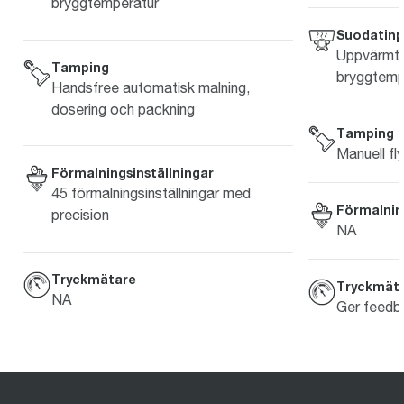
bryggtemperatur
Suodatin
Uppvärmt b
Tamping
bryggtemp
Handsfree automatisk malning,
dosering och packning
Tamping
Manuell fl
Förmalningsinställningar
45 förmalningsinställningar med
Förmalning
precision
NA
Tryckmätare
Tryckmät
NA
Ger feedba