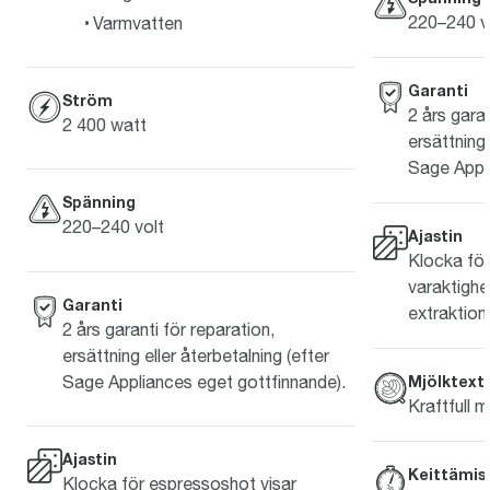
220–240 v
Varmvatten
Garanti
Ström
2 års garan
2 400 watt
ersättning 
Sage Appli
Spänning
220–240 volt
Ajastin
Klocka för
varaktighet
Garanti
extraktion
2 års garanti för reparation,
ersättning eller återbetalning (efter
Sage Appliances eget gottfinnande).
Mjölktext
Kraftfull m
Ajastin
Keittämis
Klocka för espressoshot visar