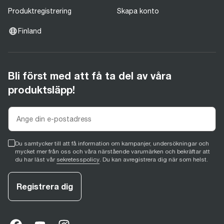
Produktregistrering
Skapa konto
Finland
Bli först med att få ta del av våra
produktsläpp!
Du samtycker till att få information om kampanjer, undersökningar och
mycket mer från oss och våra närstående varumärken och bekräftar att
du har läst vår
sekretesspolicy
. Du kan avregistrera dig när som helst.
Registrera dig