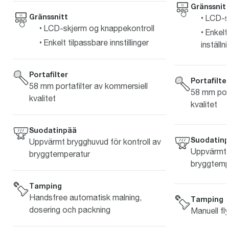
Gränssnit
Gränssnitt
LCD-s
LCD-skjerm og knappekontroll
Enkelt
Enkelt tilpassbare innstillinger
inställn
Portafilter
Portafilte
58 mm portafilter av kommersiell
58 mm port
kvalitet
kvalitet
Suodatinpää
Suodatin
Uppvärmt brygghuvud för kontroll av
Uppvärmt b
bryggtemperatur
bryggtemp
Tamping
Handsfree automatisk malning,
Tamping
dosering och packning
Manuell fl