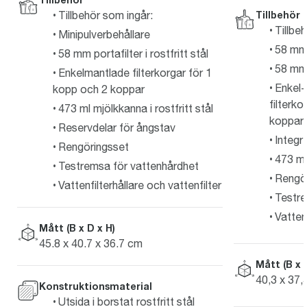
Tillbehör
Tillbehör som ingår:
Tillbe
Minipulverbehållare
58 mm
58 mm portafilter i rostfritt stål
58 mm p
Enkelmantlade filterkorgar för 1
Enkel-
kopp och 2 koppar
filterk
473 ml mjölkkanna i rostfritt stål
koppar
Reservdelar för ångstav
Integr
Rengöringsset
473 ml 
Testremsa för vattenhårdhet
Rengö
Vattenfilterhållare och vattenfilter
Testre
Vattenf
Mått (B x D x H)
45.8 x 40.7 x 36.7 cm
Mått (B x 
40,3 x 37,
Konstruktionsmaterial
Utsida i borstat rostfritt stål