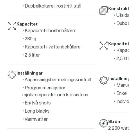
Dubbelkokare i rostfritt stål
Konstrukt
Utsida 
Dubbel
Kapacitet
Kapacitet i bönbehållare:
280 g.
Kapacitet
Kapacitet i vattenbehållare:
Kapaci
2,5 liter
2,5 lite
Inställningar
Inställnin
Anpassningsbar malningskontroll
Manuel
Programmeringsbar
Enkel 
mjölktemperatur och konsistens
Indivi
En/två shots
Long blacks
Varmvatten
Ström
2 200 wat