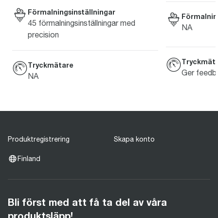
Förmalningsinställningar
Förmalning
45 förmalningsinställningar med
NA
precision
Tryckmät
Tryckmätare
Ger feedba
NA
Produktregistrering
Skapa konto
Finland
Bli först med att få ta del av våra
produktsläpp!