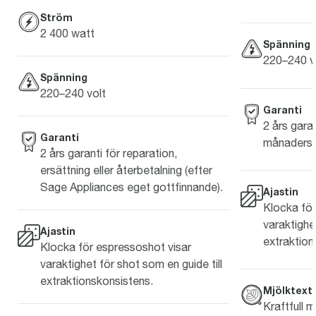
Ström
2 400 watt
Spänning
220–240 v
Spänning
220–240 volt
Garanti
2 års garan
Garanti
månaders k
2 års garanti för reparation,
ersättning eller återbetalning (efter
Sage Appliances eget gottfinnande).
Ajastin
Klocka för
varaktighet
Ajastin
extraktion
Klocka för espressoshot visar
varaktighet för shot som en guide till
extraktionskonsistens.
Mjölktext
Kraftfull m