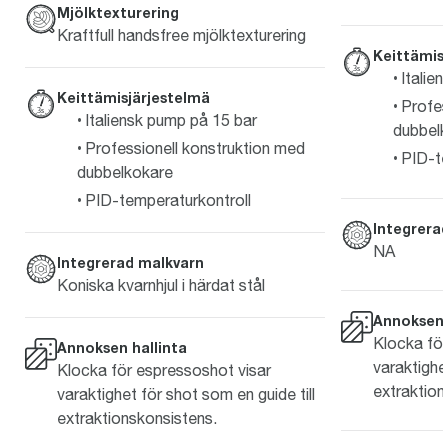
Mjölktexturering
Kraftfull handsfree mjölktexturering
Keittämis
Italie
Keittämisjärjestelmä
Profes
Italiensk pump på 15 bar
dubbel
Professionell konstruktion med
PID-te
dubbelkokare
PID-temperaturkontroll
Integrera
NA
Integrerad malkvarn
Koniska kvarnhjul i härdat stål
Annoksen 
Klocka för
Annoksen hallinta
varaktighet
Klocka för espressoshot visar
extraktion
varaktighet för shot som en guide till
extraktionskonsistens.