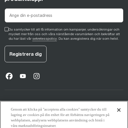
Du samtycker till att få information om kampanjer, undersökningar och
mycket mer från oss och våra närstående varumärken och bekräftar att
du har läst vår
sekretesspolicy
. Du kan avregistrera dig när som helst.
Registrera dig
facebook
(
opens in new tab
youtube
(
opens in new tab
instagram
(
opens in new tab
)
)
)
Support
Genom att klicka på "acceptera alla cookies" samtycker du till
lagring av cookies på din enhet för att förbättra navigeringen på
webbplatsen, analysera webbplatsens användning och bistå i
våra marknadsföringsinsatser.
Om Sage