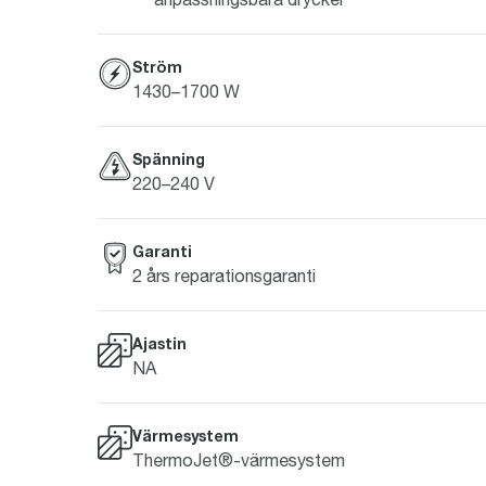
Ström
1430–1700 W
Spänning
220–240 V
Garanti
2 års reparationsgaranti
Ajastin
NA
Värmesystem
ThermoJet®-värmesystem