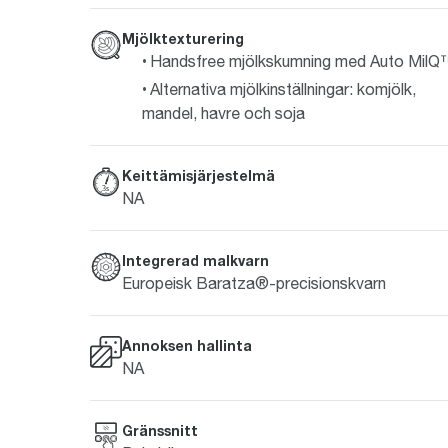
Mjölktexturering
Handsfree mjölkskumning med Auto Mil
Alternativa mjölkinställningar: komjölk,
mandel, havre och soja
Keittämisjärjestelmä
NA
Integrerad malkvarn
Europeisk Baratza®-precisionskvarn
Annoksen hallinta
NA
Gränssnitt