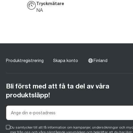
Tryckmätare
NA
Produktregistrering
Skapa konto
Finland
Bli först med att få ta del av våra
produktsläpp!
Du samtycker till att få information om kampanjer, undersökningar och myc
mer från oss och våra närstående varumärken och bekräftar att du har läst