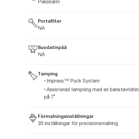
Pekskärm
Portafilter
NA
Suodatinpää
NA
Tamping
Impress™ Puck System
Assisterad tampning med en baristavridni
på 7˚
Förmalningsinställningar
30 inställningar för precisionsmalning