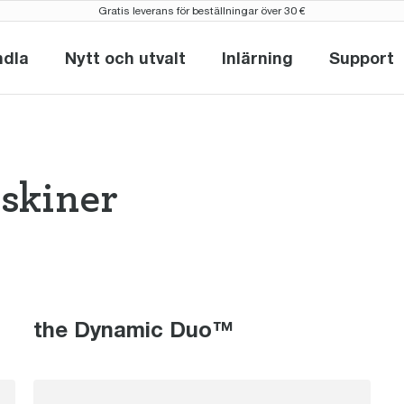
Gratis leverans för beställningar över 30 €
ndla
Nytt och utvalt
Inlärning
Support
Handla
Nytt och utvalt
Inlärning
Supp
skiner
omaskiner the 
the Dynamic Duo™