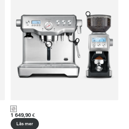
Price
:
1 649,90 €
Läs mer