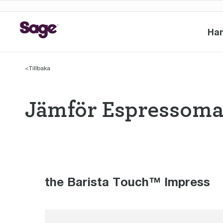
Ha
<
Tillbaka
Jämför Espressoma
Jämför Espress
the Barista Touch™ Impress