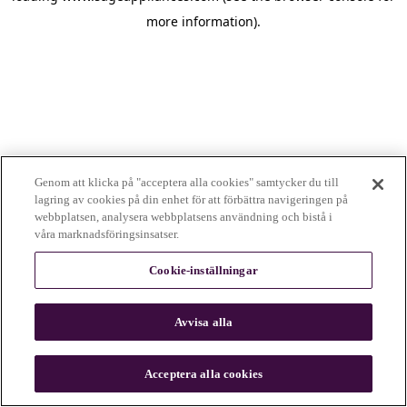
more information)
.
Genom att klicka på "acceptera alla cookies" samtycker du till
lagring av cookies på din enhet för att förbättra navigeringen på
webbplatsen, analysera webbplatsens användning och bistå i
våra marknadsföringsinsatser.
Cookie-inställningar
Avvisa alla
c
o
u
Acceptera alla cookies
n