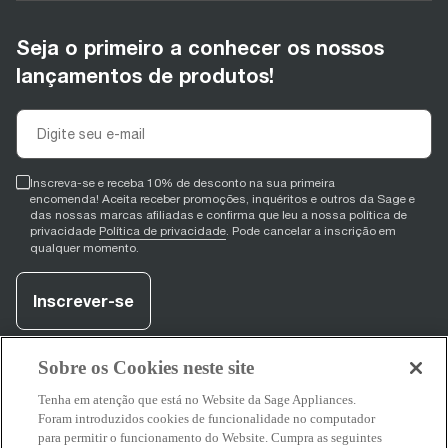
Seja o primeiro a conhecer os nossos
lançamentos de produtos!
Inscreva-se e receba 10% de desconto na sua primeira
encomenda! Aceita receber promoções, inquéritos e outros da Sage e
das nossas marcas afiliadas e confirma que leu a nossa política de
privacidade
Política de privacidade
. Pode cancelar a inscrição em
qualquer momento.
Inscrever-se
Sobre os Cookies neste site
facebook
(
opens in new tab
youtube
(
opens in new tab
instagram
(
opens in new tab
)
)
)
Tenha em atenção que está no Website da Sage Appliances.
Foram introduzidos cookies de funcionalidade no computador
para permitir o funcionamento do Website. Cumpra as seguintes