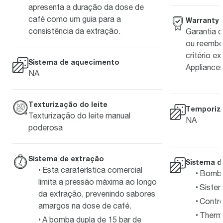
apresenta a duração da dose de
café como um guia para a
Warranty
consistência da extração.
Garantia d
ou reembo
critério e
Sistema de aquecimento
Appliances
NA
Texturização do leite
Temporiz
Texturização do leite manual
NA
poderosa
Sistema de extração
Sistema d
Esta caraterística comercial
Bomba 
limita a pressão máxima ao longo
Siste
da extração, prevenindo sabores
Contro
amargos na dose de café.
Thermo
A bomba dupla de 15 bar de