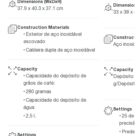
Dimensions (WxDxH)
Dimension
37.9 x 40.3 x 37.1 cm
33 x 38 x 
Construction Materials
Exterior de aço inoxidável
Construct
escovado
Aço inoxid
Caldeira dupla de aço inoxidável
Capacity
Capacity
Capacidade do depósito de
Depósito 
grãos de café:
g/Depósit
280 gramas
Capacidade do depósito de
água:
Settings
25 de
2,5 l.
precisã
Predef
Settings