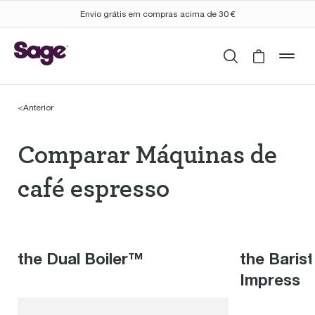
Envio grátis em compras acima de 30 €
Pesquisar
Cart is 
mob
<
Anterior
Comparar Máquinas de
Comparar Máquinas de
café espresso
the Dual Boiler™
the Baris
Impress