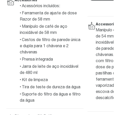
Acessórios incluídos:
Ferramenta de ajuste de dose
Razor de 58 mm
Accessori
Manípulo de café de aço
Manípulo d
inoxidável de 58 mm
de 54 mm, 
Cestos de filtro de parede única
inoxidável
e dupla para 1 chávena e 2
de parede 
chávenas
chávenas, 
Prensa integrada
com filtro
Jarra de leite de aço inoxidável
dose de p
de 480 ml
pastilhas 
ferrament
Kit de limpeza
vaporizado
Tira de teste de dureza da água
escova de
Suporte do filtro da água e filtro
descalcifi
da água