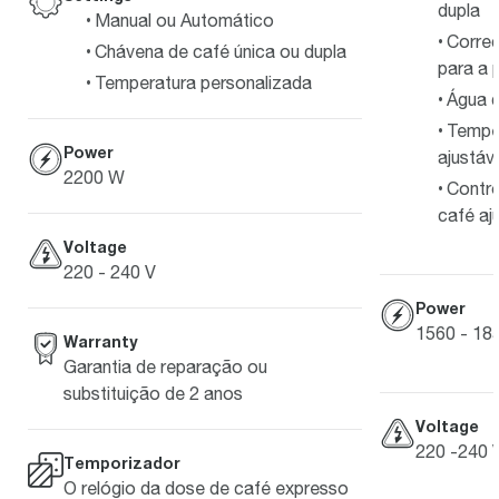
dupla
Manual ou Automático
Corre
Chávena de café única ou dupla
para a
Temperatura personalizada
Água 
Tempe
Power
ajustáv
2200 W
Contro
café aj
Voltage
220 - 240 V
Power
1560 - 18
Warranty
Garantia de reparação ou
substituição de 2 anos
Voltage
220 -240 
Temporizador
O relógio da dose de café expresso