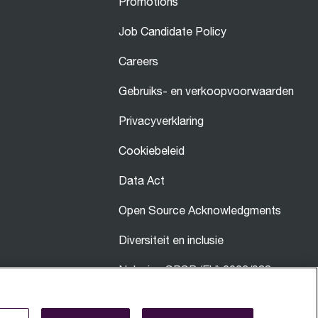
Promotions
Job Candidate Policy
Careers
Gebruiks- en verkoopvoorwaarden
Privacyverklaring
Cookiebeleid
Data Act
Open Source Acknowledgments
Diversiteit en inclusie
Naleving GPSR (EU) 2023/988
Site Map