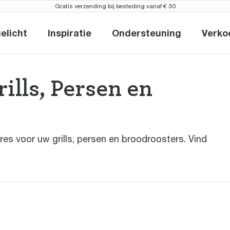
Gratis verzending bij besteding vanaf € 30
elicht
Inspiratie
Ondersteuning
Verko
uw en uitgelicht
Inspiratie
Ondersteuning
ills, Persen en
res voor uw grills, persen en broodroosters. Vind