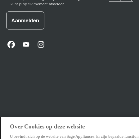
kunt je op elk moment afmelden.
Aanmelden
facebook
(
opens in new tab
youtube
(
opens in new tab
instagram
(
opens in new tab
)
)
)
Over Cookies op deze website
U bevindt zich op de website van Sage Appliances. Er zijn bepaalde function