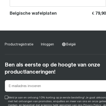
Belgische wafelplaten
€ 79,90
Productregistratie
Inloggen
België
Ben als eerste op de hoogte van onze
productlanceringen!
Meld je aan en ontvang 10% korting op je eerste bestelling! Je gaat akkoor
met het ontvangen van promoties, enquêtes en meer van ons en onze gelie
merken, en bevestigt dat je kennis hebt genomen van ons
Privacy Policy
. Je