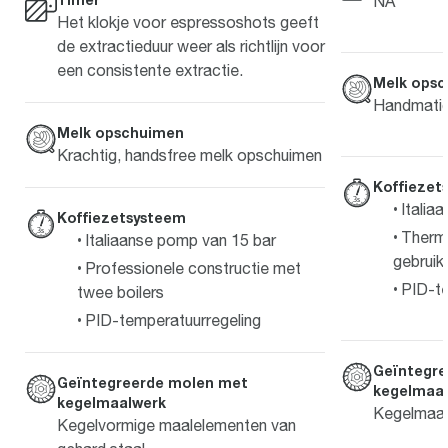
NA
Het klokje voor espressoshots geeft
de extractieduur weer als richtlijn voor
een consistente extractie.
Melk ops
Handmatig
Melk opschuimen
Krachtig, handsfree melk opschuimen
Koffiezet
Italia
Koffiezetsysteem
Therm
Italiaanse pomp van 15 bar
gebruik
Professionele constructie met
PID-te
twee boilers
PID-temperatuurregeling
Geïntegre
Geïntegreerde molen met
kegelmaa
kegelmaalwerk
Kegelmaal
Kegelvormige maalelementen van