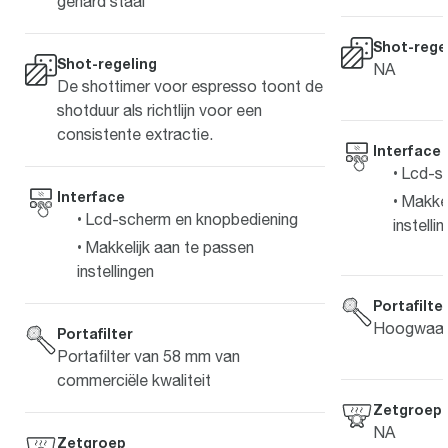
gehard staal
Shot-rege
Shot-regeling
NA
De shottimer voor espresso toont de
shotduur als richtlijn voor een
consistente extractie.
Interface
Lcd-s
Interface
Makkel
Lcd-scherm en knopbediening
instelli
Makkelijk aan te passen
instellingen
Portafilte
Hoogwaard
Portafilter
Portafilter van 58 mm van
commerciële kwaliteit
Zetgroep
NA
Zetgroep