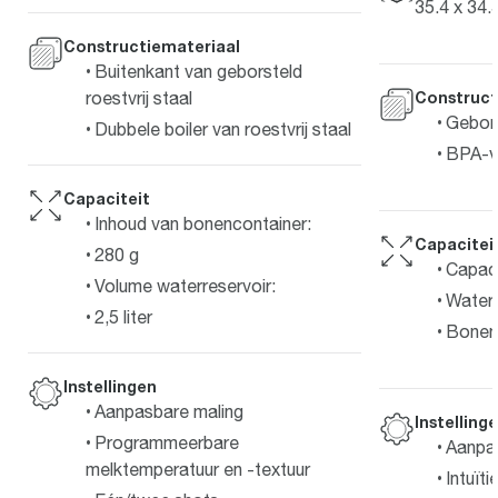
35.4 x 34.
Constructiemateriaal
Buitenkant van geborsteld
roestvrij staal
Construct
Gebors
Dubbele boiler van roestvrij staal
BPA-vr
Capaciteit
Inhoud van bonencontainer:
Capacitei
280 g
Capaci
Volume waterreservoir:
Waterr
2,5 liter
Bonen
Instellingen
Aanpasbare maling
Instelling
Programmeerbare
Aanpa
melktemperatuur en -textuur
Intuït