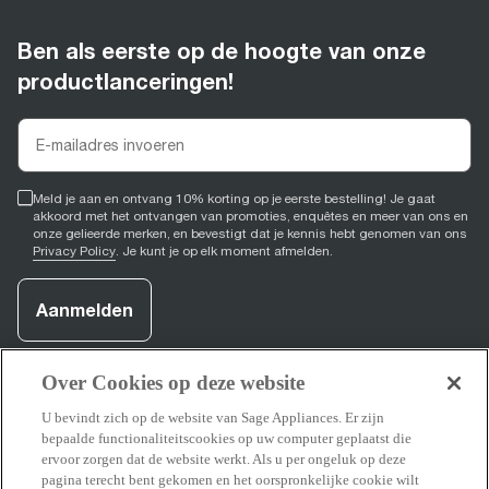
Ben als eerste op de hoogte van onze
productlanceringen!
Meld je aan en ontvang 10% korting op je eerste bestelling! Je gaat
akkoord met het ontvangen van promoties, enquêtes en meer van ons en
onze gelieerde merken, en bevestigt dat je kennis hebt genomen van ons
Privacy Policy
. Je kunt je op elk moment afmelden.
Aanmelden
Over Cookies op deze website
facebook
(
opens in new tab
youtube
(
opens in new tab
instagram
(
opens in new tab
)
)
)
U bevindt zich op de website van Sage Appliances. Er zijn
bepaalde functionaliteitscookies op uw computer geplaatst die
ervoor zorgen dat de website werkt. Als u per ongeluk op deze
pagina terecht bent gekomen en het oorspronkelijke cookie wilt