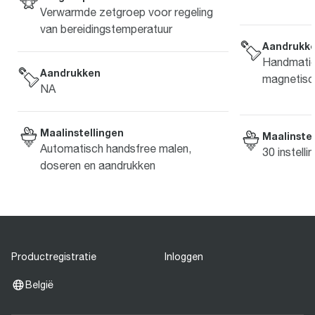
Verwarmde zetgroep voor regeling
van bereidingstemperatuur
Aandrukk
Handmatig
Aandrukken
magnetisc
NA
Maalinstellingen
Maalinstel
Automatisch handsfree malen,
30 instell
doseren en aandrukken
Productregistratie
Inloggen
België