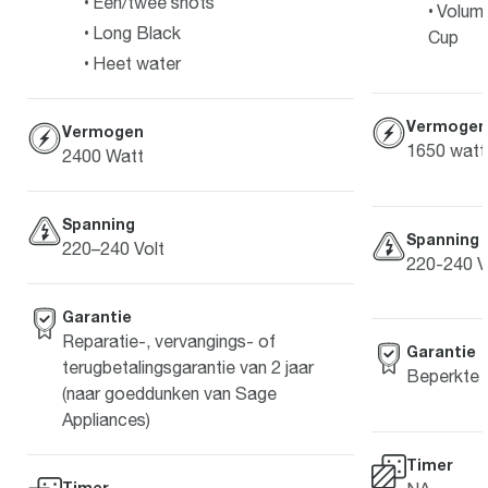
Eén/twee shots
Volume
Long Black
Cup
Heet water
Vermogen
Vermogen
1650 watt
2400 Watt
Spanning
Spanning
220–240 Volt
220-240 V
Garantie
Reparatie-, vervangings- of
Garantie
terugbetalingsgarantie van 2 jaar
Beperkte g
(naar goeddunken van Sage
Appliances)
Timer
Timer