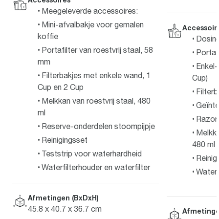
Meegeleverde accessoires:
Mini-afvalbakje voor gemalen
Accessoir
koffie
Dosin
Portafilter van roestvrij staal, 58
Portaf
mm
Enkel-
Filterbakjes met enkele wand, 1
Cup)
Cup en 2 Cup
Filter
Melkkan van roestvrij staal, 480
Geïnt
ml
Razor
Reserve-onderdelen stoompijpje
Melkka
Reinigingsset
480 ml
Teststrip voor waterhardheid
Reinig
Waterfilterhouder en waterfilter
Waterf
Afmetingen (BxDxH)
45.8 x 40.7 x 36.7 cm
Afmetinge