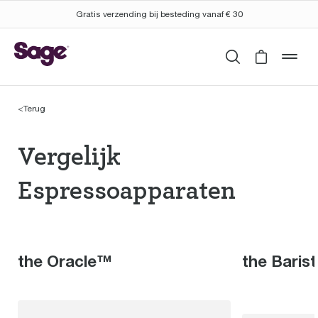
Gratis verzending bij besteding vanaf € 30
Zoeken
Cart is 
mob
<
Terug
Vergelijk Espressoapp
Vergelijk
Espressoapparaten
the Oracle™
the Baris