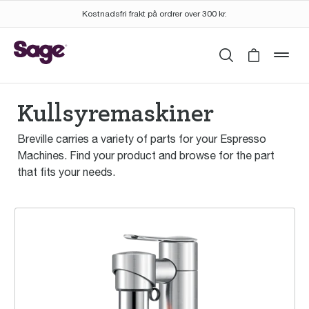
Kostnadsfri frakt på ordrer over 300 kr.
Søk
Cart is 
mob
Kullsyremaskiner
Breville carries a variety of parts for your Espresso
Machines. Find your product and browse for the part
that fits your needs.
the InFizz™ Fusion