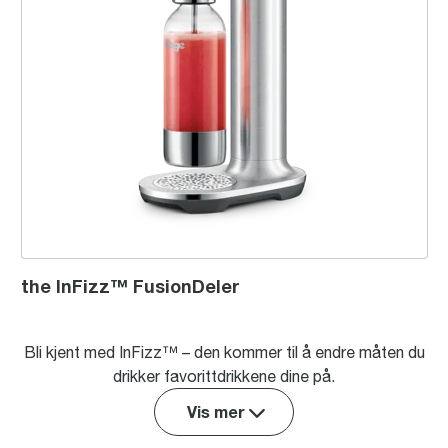
the InFizz™ FusionDeler
Bli kjent med InFizz™ – den kommer til å endre måten du
drikker favorittdrikkene dine på.
Vis mer