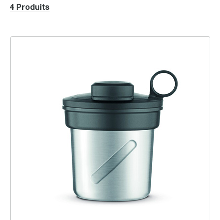
4 Produits
the Boss To Go Grind & Mill