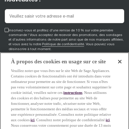
Inscrivez-vous et profitez d'une remise de 10 % sur votre première
commande ! Vous acceptez de recevoir des promotions, des sondages
et d'autres informations de notre part ainsi que de nos marques affiliées,
et vous avez lu notre
Politique de confidentialité
. Vous pouvez vous
désinscrire à tout moment.
À propos des cookies en usage sur ce site
S'inscrire
Veuillez noter que vous êtes sur le site Web de Sage Appliances.
Certains cookies de fonctionnalités ont été introduits dans votre
ordinateur pour permettre au site de fonctionner. Si vous n'êtes
pas venu volontairement sur cette page et souhaitez supprimer le
facebook
(
opens in new tab
youtube
(
opens in new tab
instagram
(
opens in new tab
)
)
)
cookie initial, veuillez suivre ces
instructions
. Nous utilisons
des cookies et des balises pour permettre au site Web de
fonctionner, analyser notre trafic, sécuriser notre site Web,
permettre le fonctionnement des médias sociaux et vous offrir
Soutien
une expérience personnalisée. Consultez notre politique relative
aux cookies
ici
. Consultez notre politique de confidentialité
ici
.
Nous conservons votre consentement pour une durée de 13 mois