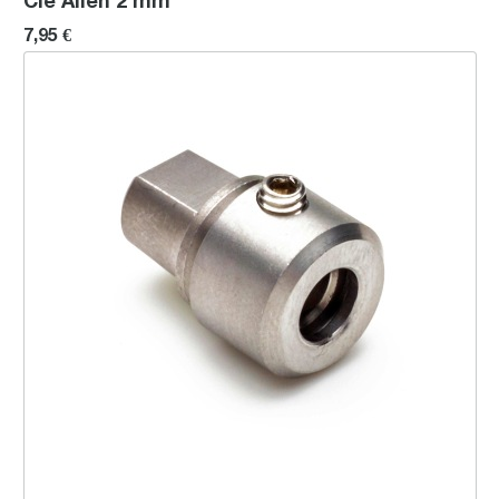
Clé Allen 2 mm
7,95 €
Couplage pour disque dameur (filleté)