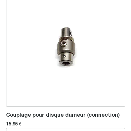
Couplage pour disque dameur (connection)
15,95 €
Moulin de type Etzinger (à partir du modèle 1926 PDC)