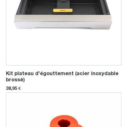
Kit plateau d’égouttement (acier inoxydable
brossé)
38,95 €
Joint de la buse vapeur (version A du modèle 1642 PDC)