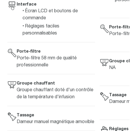
Interface
Écran LCD et boutons de
commande
Réglages faciles
Porte-filt
personnalisables
Porte-filt
Porte-filtre
Porte-filtre 58 mm de qualité
Groupe ch
professionnelle
NA
Groupe chauffant
Groupe chauffant doté d'un contrôle
Tassage
de la température d'infusion
Dameur ma
Tassage
Dameur manuel magnétique amovible
Réglages 