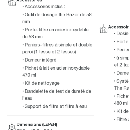
Accessoires inclus :
Outil de dosage the Razor de 58
mm
Accessoir
Porte-filtre en acier inoxydable
Dosin
de 58 mm
Porte-
Paniers-filtres à simple et double
Paniers
paroi (1 tasse et 2 tasses)
à simp
Dameur intégré
et 2 ta
Pichet à lait en acier inoxydable
Dameur
470 ml
Systèm
Kit de nettoyage
The R
Bandelette de test de dureté de
Pichet
l'eau
480 ml
Support de filtre et filtre à eau
Kit de
Filtre 
Dimensions (LxPxH)