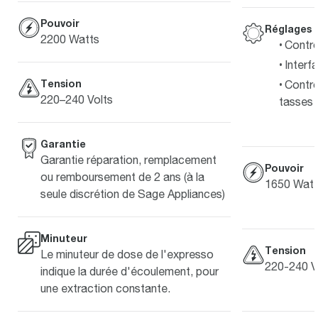
Pouvoir
Réglages
2200 Watts
Contrô
Interf
Tension
Contrô
220–240 Volts
tasses
Garantie
Garantie réparation, remplacement
Pouvoir
ou remboursement de 2 ans (à la
1650 Watt
seule discrétion de Sage Appliances)
Minuteur
Tension
Le minuteur de dose de l'expresso
220-240 V
indique la durée d'écoulement, pour
une extraction constante.