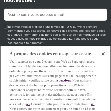
nouveautés !
Inscrivez-vous et profitez d'une remise de 10 % sur votre première
commande ! Vous acceptez de recevoir des promotions, des sondages
et d'autres informations de notre part ainsi que de nos marques affiliées,
et vous avez lu notre
Politique de confidentialité
. Vous pouvez vous
désinscrire à tout moment.
À propos des cookies en usage sur ce site
S'inscrire
Veuillez noter que vous êtes sur le site Web de Sage Appliances.
Certains cookies de fonctionnalités ont été introduits dans votre
ordinateur pour permettre au site de fonctionner. Si vous n'êtes
pas venu volontairement sur cette page et souhaitez supprimer le
facebook
(
opens in new tab
youtube
(
opens in new tab
instagram
(
opens in new tab
)
)
)
cookie initial, veuillez suivre ces
instructions
. Nous utilisons
des cookies et des balises pour permettre au site Web de
fonctionner, analyser notre trafic, sécuriser notre site Web,
permettre le fonctionnement des médias sociaux et vous offrir
Soutien
une expérience personnalisée. Consultez notre politique relative
aux cookies
ici
. Consultez notre politique de confidentialité
ici
.
Nous conservons votre consentement pour une durée de 13 mois