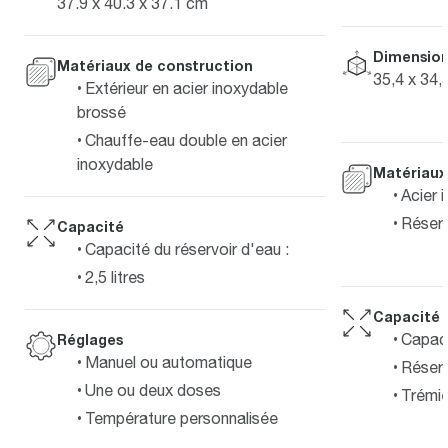
37.9 x 40.3 x 37.1 cm
Dimension
Matériaux de construction
35,4 x 34,
Extérieur en acier inoxydable
brossé
Chauffe-eau double en acier
inoxydable
Matériaux
Acier 
Réserv
Capacité
Capacité du réservoir d'eau :
2,5 litres
Capacité
Capaci
Réglages
Manuel ou automatique
Réserv
Une ou deux doses
Trémie
Température personnalisée