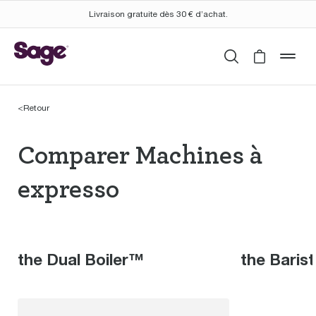
Livraison gratuite dès 30 € d’achat.
Rechercher
Cart is 
mob
<
Retour
Comparer Machines à 
Comparer Machines à
expresso
the Dual Boiler™
the Baris