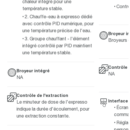
chaleur intégré pour une
Contrô
température stable.
2. Chauffe-eau à expresso dédié
avec contrôle PID numérique, pour
une température précise de l'eau.
Broyeur i
3. Groupe chauffant - l'élément
Broyeurs c
intégré contrôlé par PID maintient
une température stable.
Contrôle d
Broyeur intégré
NA
NA
Contrôle de l'extraction
Interface
Le minuteur de dose de l'expresso
Écran
indique la durée d'écoulement, pour
comma
une extraction constante.
Réglag
personn