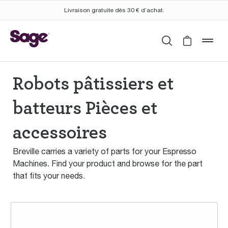
Livraison gratuite dès 30 € d’achat.
Rechercher
Cart is 
mob
Robots pâtissiers et
batteurs Pièces et
accessoires
Breville carries a variety of parts for your Espresso
Machines. Find your product and browse for the part
that fits your needs.
the Bakery Boss™