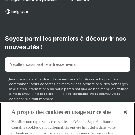
Belgique
Soyez parmi les premiers à découvrir nos
nouveautés !
Inscrivez-vous et profitez d'une remise de 10 % sur votre première
commande ! Vous acceptez de recevoir des promotions, des sondages
et d'autres informations de notre part ainsi que de nos marques affiliées,
et vous avez lu notre
Politique de confidentialité
. Vous pouvez vous
désinscrire à tout moment.
À propos des cookies en usage sur ce site
S'inscrire
Veuillez noter que vous êtes sur le site Web de Sage Appliances.
Certains cookies de fonctionnalités ont été introduits dans votre
ordinateur pour permettre au site de fonctionner. Si vous n'êtes