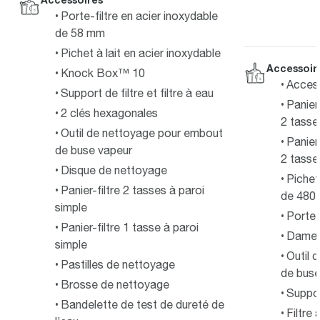
Porte-filtre en acier inoxydable
de 58 mm
Pichet à lait en acier inoxydable
Accessoir
Knock Box™ 10
Access
Support de filtre et filtre à eau
Paniers
2 clés hexagonales
2 tasse
Outil de nettoyage pour embout
Panier
de buse vapeur
2 tasse
Disque de nettoyage
Pichet
Panier-filtre 2 tasses à paroi
de 480 
simple
Porte-
Panier-filtre 1 tasse à paroi
Dameur
simple
Outil 
Pastilles de nettoyage
de buse
Brosse de nettoyage
Suppor
Bandelette de test de dureté de
Filtre