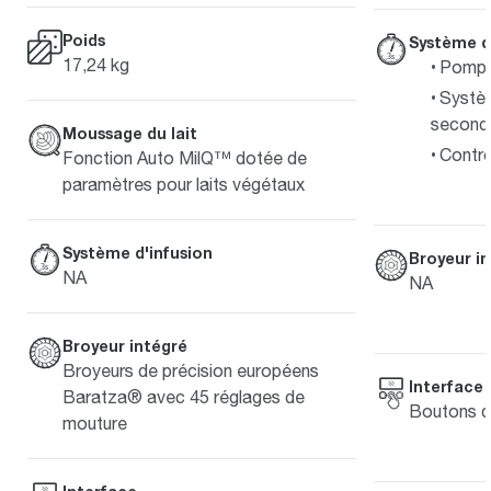
Poids
Système d
17,24 kg
Pompe 
Systè
second
Moussage du lait
Contrô
Fonction Auto MilQ™ dotée de
paramètres pour laits végétaux
Système d'infusion
Broyeur i
NA
NA
Broyeur intégré
Broyeurs de précision européens
Interface
Baratza® avec 45 réglages de
Boutons d
mouture