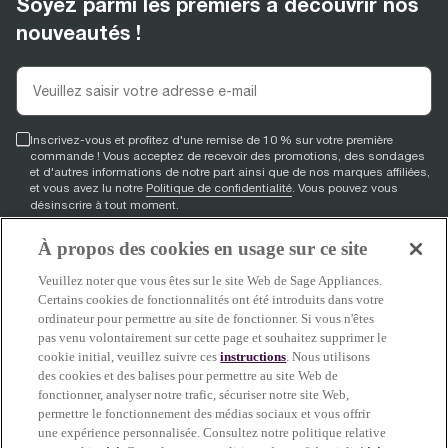
Soyez parmi les premiers à découvrir nos
nouveautés !
Inscrivez-vous et profitez d'une remise de 10 % sur votre première
commande ! Vous acceptez de recevoir des promotions, des sondages
et d'autres informations de notre part ainsi que de nos marques affiliées,
et vous avez lu notre
Politique de confidentialité
. Vous pouvez vous
désinscrire à tout moment.
À propos des cookies en usage sur ce site
S'inscrire
Veuillez noter que vous êtes sur le site Web de Sage Appliances.
Certains cookies de fonctionnalités ont été introduits dans votre
ordinateur pour permettre au site de fonctionner. Si vous n'êtes
pas venu volontairement sur cette page et souhaitez supprimer le
facebook
(
opens in new tab
youtube
(
opens in new tab
instagram
(
opens in new tab
)
)
)
cookie initial, veuillez suivre ces
instructions
. Nous utilisons
des cookies et des balises pour permettre au site Web de
fonctionner, analyser notre trafic, sécuriser notre site Web,
permettre le fonctionnement des médias sociaux et vous offrir
Soutien
une expérience personnalisée. Consultez notre politique relative