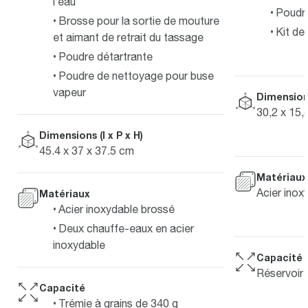
l’eau
Poudre
Brosse pour la sortie de mouture
Kit de
et aimant de retrait du tassage
Poudre détartrante
Poudre de nettoyage pour buse
vapeur
Dimensions
30,2 x 15,
Dimensions (l x P x H)
45.4 x 37 x 37.5 cm
Matériaux
Acier inox
Matériaux
Acier inoxydable brossé
Deux chauffe-eaux en acier
inoxydable
Capacité
Réservoir 
Capacité
Trémie à grains de 340 g