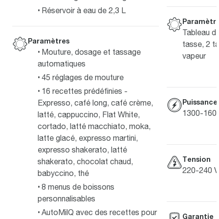
Réservoir à eau de 2,3 L
Paramètr
Tableau d
Paramètres
tasse, 2 t
Mouture, dosage et tassage
vapeur
automatiques
45 réglages de mouture
16 recettes prédéfinies -
Puissance
Expresso, café long, café crème,
1300-160
latté, cappuccino, Flat White,
cortado, latté macchiato, moka,
latte glacé, expresso martini,
expresso shakerato, latté
Tension
shakerato, chocolat chaud,
220-240 V
babyccino, thé
8 menus de boissons
personnalisables
AutoMilQ avec des recettes pour
Garantie