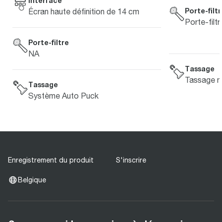
Interface
Porte-filt
Écran haute définition de 14 cm
Porte-filt
Porte-filtre
NA
Tassage
Tassage m
Tassage
Système Auto Puck
Enregistrement du produit
S'inscrire
Belgique