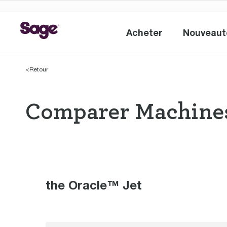
Acheter
Nouveauté
Acheter
<
Retour
Comparer Machines
Comparer Machi
the Oracle™ Jet