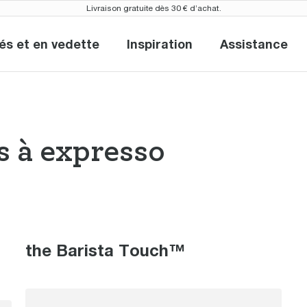
Livraison gratuite dès 30 € d’achat.
s et en vedette
Inspiration
Assistance
Nouveautés et en vedette
Inspiration
Assista
 à expresso
nes à expresso 
the Barista Touch™