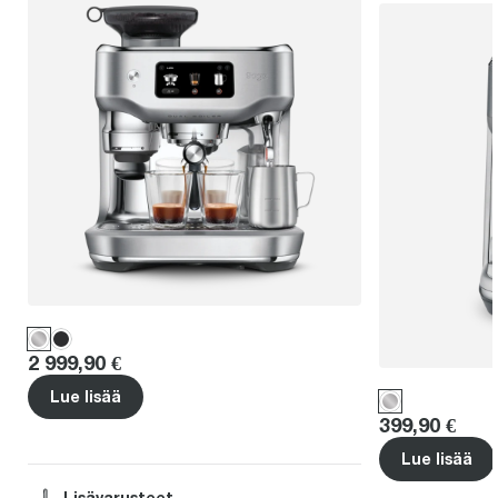
Price
:
2 999,90 €
Lue lisää
Price
:
399,90 €
Lue lisää
Lisävarusteet