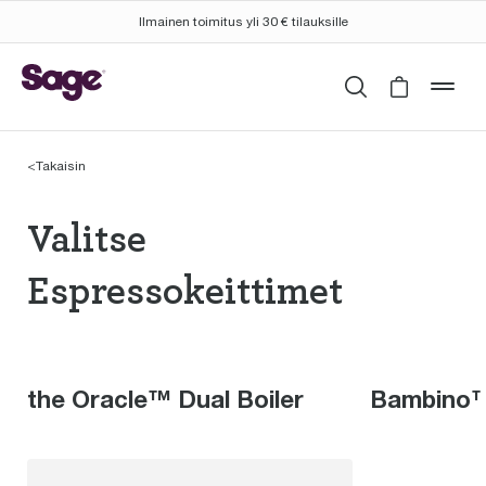
Ilmainen toimitus yli 30 € tilauksille
Haku
Cart is 
mob
<
Takaisin
Valitse Espressokeitt
Valitse
Espressokeittimet
the Oracle™ Dual Boiler
Bambino