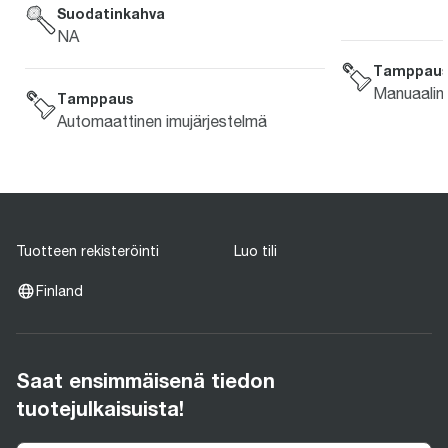
Suodatinkahva
NA
Tamppau
Manuaaline
Tamppaus
Automaattinen imujärjestelmä
Tuotteen rekisteröinti
Luo tili
Finland
Saat ensimmäisenä tiedon
tuotejulkaisuista!