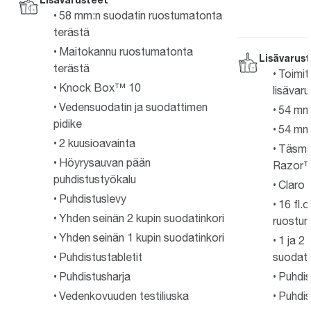
58 mm:n suodatin ruostumatonta
terästä
Maitokannu ruostumatonta
Lisävarus
terästä
Toimit
Knock Box™ 10
lisävaru
Vedensuodatin ja suodattimen
54 mm
pidike
54 mm:
2 kuusioavainta
Täsmäa
Höyrysauvan pään
Razor™
puhdistustyökalu
Claro 
Puhdistuslevy
16 fl.
Yhden seinän 2 kupin suodatinkori
ruostum
Yhden seinän 1 kupin suodatinkori
1 ja 2
Puhdistustabletit
suodati
Puhdistusharja
Puhdis
Vedenkovuuden testiliuska
Puhdis