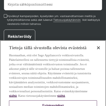
Hyväksyt kampanjoiden, kyselyiden ym. vastaanottamisen meiltä ja
tytäryhtiöiltämme sekä olet lukenut
Tietosuojakäytännön
. Voit kieltäytyä
viesteistä milloin tahansa.
Rekisteröidy
Tietoja tällä sivustolla olevista evästeistä
Huomaathan, että olet Sage Appliances'n verkkosivustolla.
facebook
(
opens in new tab
youtube
(
opens in new tab
instagram
(
opens in new tab
)
)
)
Päätelaitteellesi on tallennettu tiettyjä toiminnallisia evästeitä,
jotka ovat välttämättömiä verkkosivuston toiminnalle. Jos et
aikonut päätyä tälle sivustolle ja haluat poistaa tallennetun
evästeen, seuraa näitä ohjeita. Käytämme evästeitä ja tunnisteita
Tuki
verkkosivujen toiminnallisuuden mahdollistamiseksi,
kävijämäärien analysointiin, verkkosivustomme suojaamiseen,
sosiaalisen median toimintojen mahdollistamiseksi, ja
verkkovierailusi personalisointiin. Katso evästekäytäntömme
täältä
. Katso tietosuojakäytäntömme
täältä
.
Tietoja Sagesta
Evästeasetukset