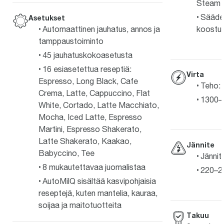
Steam -
Säädet
Asetukset
Automaattinen jauhatus, annos ja
koostu
tamppaustoiminto
45 jauhatuskokoasetusta
16 esiasetettua reseptiä:
Virta
Espresso, Long Black, Cafe
Teho:
Crema, Latte, Cappuccino, Flat
1300–
White, Cortado, Latte Macchiato,
Mocha, Iced Latte, Espresso
Martini, Espresso Shakerato,
Latte Shakerato, Kaakao,
Jännite
Babyccino, Tee
Jännit
8 mukautettavaa juomalistaa
220–24
AutoMilQ sisältää kasvipohjaisia
reseptejä, kuten mantelia, kauraa,
soijaa ja maitotuotteita
Takuu