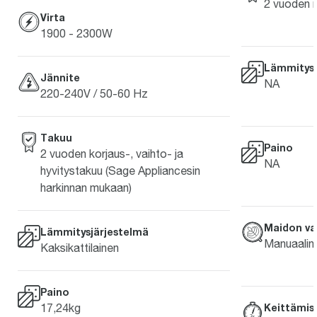
2 vuoden r
Virta
1900 - 2300W
Lämmitysj
Jännite
NA
220-240V / 50-60 Hz
Takuu
Paino
2 vuoden korjaus-, vaihto- ja
NA
hyvitystakuu (Sage Appliancesin
harkinnan mukaan)
Maidon v
Lämmitysjärjestelmä
Manuaalin
Kaksikattilainen
Paino
17,24kg
Keittämis