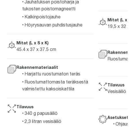
Jauhatuksen poistoharja ja
tukosten poistomagneetti
Kalkinpoistojauhe
Mitat (L x 
Höyrysauvan puhdistusjauhe
19,5 x 32 
Mitat (L x S x K)
45.4 x 37 x 37.5 cm
Rakennema
Ruostumat
Rakennemateriaalit
Harjattu ruostumaton teräs
Ruostumattomasta teräksestä
Tilavuus
valmistettu kaksoiskattila
Vesisäiliö 1
Tilavuus
340 g papusäiliö
Asetukset
2,3 litran vesisäiliö
Ohjaus