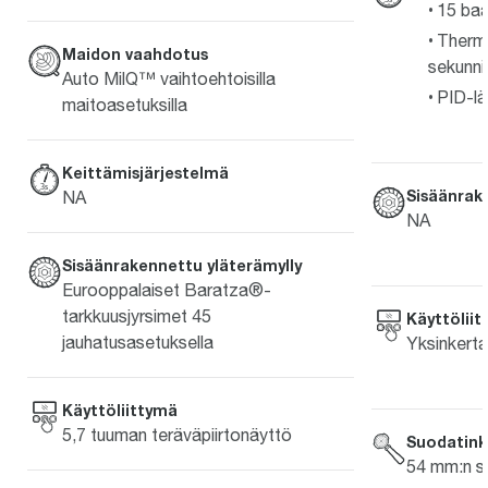
15 baa
Thermo
Maidon vaahdotus
sekunni
Auto MilQ™ vaihtoehtoisilla
PID-lä
maitoasetuksilla
Keittämisjärjestelmä
Sisäänrak
NA
NA
Sisäänrakennettu yläterämylly
Eurooppalaiset Baratza®-
tarkkuusjyrsimet 45
Käyttölii
jauhatusasetuksella
Yksinkerta
Käyttöliittymä
5,7 tuuman teräväpiirtonäyttö
Suodatink
54 mm:n s