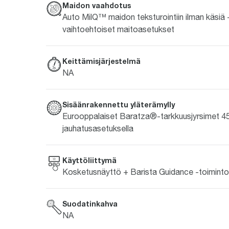
Maidon vaahdotus
Auto MilQ™ maidon teksturointiin ilman käsiä 
vaihtoehtoiset maitoasetukset
Keittämisjärjestelmä
NA
Sisäänrakennettu yläterämylly
Eurooppalaiset Baratza®-tarkkuusjyrsimet 4
jauhatusasetuksella
Käyttöliittymä
Kosketusnäyttö + Barista Guidance -toiminto
Suodatinkahva
NA