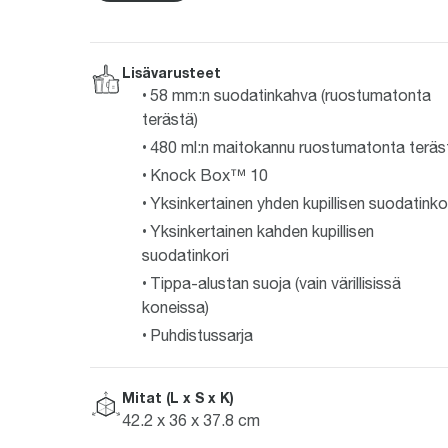
Lisävarusteet
58 mm:n suodatinkahva (ruostumatonta
terästä)
480 ml:n maitokannu ruostumatonta teräs
Knock Box™ 10
Yksinkertainen yhden kupillisen suodatinko
Yksinkertainen kahden kupillisen
suodatinkori
Tippa-alustan suoja (vain värillisissä
koneissa)
Puhdistussarja
Mitat (L x S x K)
42.2 x 36 x 37.8 cm