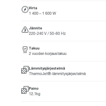
Virta
1 400 – 1 600 W
Jännite
220-240 V / 50-60 Hz
Takuu
2 vuoden korjaustakuu
Lämmitysjärjestelmä
ThermoJet®-lämmitysjärjestelmä
Paino
12.1kg