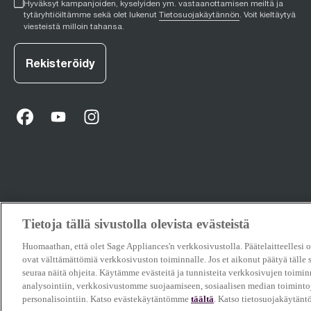
Hyväksyt kampanjoiden, kyselyiden ym. vastaanottamisen meiltä ja
tytäryhtiöiltämme sekä olet lukenut
Tietosuojakäytännön
. Voit kieltäytyä
viesteistä milloin tahansa.
Rekisteröidy
facebook
(
opens in new tab
youtube
(
opens in new tab
instagram
(
opens in new tab
)
)
)
Tietoja tällä sivustolla olevista evästeistä
Huomaathan, että olet Sage Appliances'n verkkosivustolla. Päätelaitteellesi on
ovat välttämättömiä verkkosivuston toiminnalle. Jos et aikonut päätyä tälle s
seuraa näitä ohjeita. Käytämme evästeitä ja tunnisteita verkkosivujen toimi
© 2026 Breville Pty Limited. Kaikki oikeudet pidätetään.
analysointiin, verkkosivustomme suojaamiseen, sosiaalisen median toimintoj
personalisointiin. Katso evästekäytäntömme
täältä
. Katso tietosuojakäytä