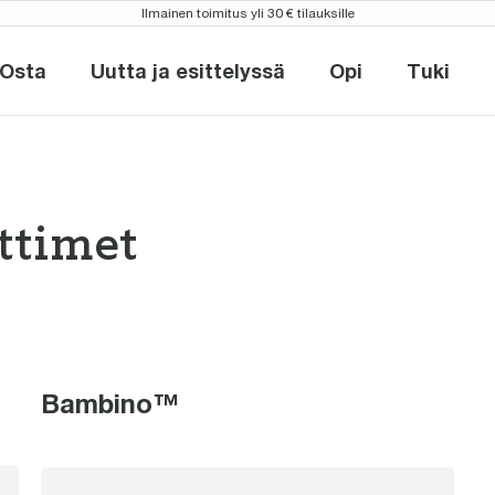
Ilmainen toimitus yli 30 € tilauksille
Osta
Uutta ja esittelyssä
Opi
Tuki
Osta
Uutta ja esittelyssä
Opi
Tuki
ttimet
sokeittimet the
Bambino™