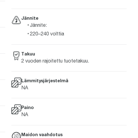
Jännite
Jännite:
220–240 volttia
Takuu
2 vuoden rajoitettu tuotetakuu.
Lämmitysjärjestelmä
NA
Paino
NA
Maidon vaahdotus