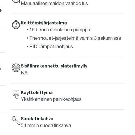
Manuaalinen maidon vaahdotus
+
Keittämisjärjestelmä
15 baarin italialainen pumppu
ThermoJet-järjestelmä valmis 3 sekunnissa
PID-lämpötilaohjaus
Sisäänrakennettu yläterämylly
5
NA
Käyttöliittymä
Yksinkertainen painikeohjaus
Suodatinkahva
54 mm:n suodatinkahva