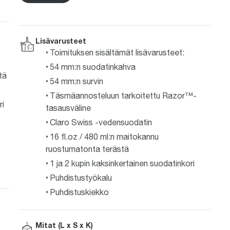
Lisävarusteet
Toimituksen sisältämät lisävarusteet:
54 mm:n suodatinkahva
tä
54 mm:n survin
Täsmäannosteluun tarkoitettu Razor™-
ri
tasausväline
Claro Swiss -vedensuodatin
16 fl.oz / 480 ml:n maitokannu
ruostumatonta terästä
1 ja 2 kupin kaksinkertainen suodatinkori
Puhdistustyökalu
Puhdistuskiekko
Mitat (L x S x K)