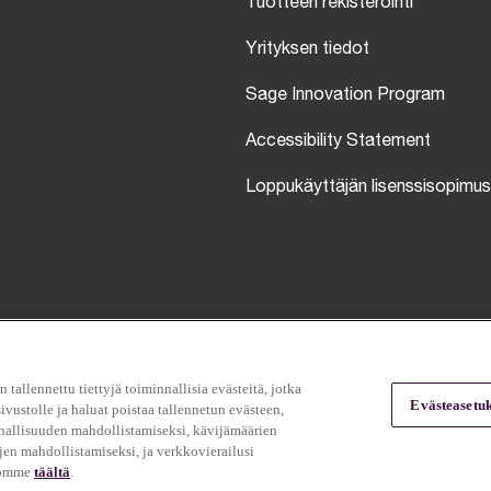
Tuotteen rekisteröinti
Yrityksen tiedot
Sage Innovation Program
Accessibility Statement
Loppukäyttäjän lisenssisopimus
 tallennettu tiettyjä toiminnallisia evästeitä, jotka
Evästeasetuk
ivustolle ja haluat poistaa tallennetun evästeen,
Osa tämän sivuston sisällöstä on luotu t
nnallisuuden mahdollistamiseksi, kävijämäärien
heijastaa todellisia tuloksia.
Lisätietoja
en mahdollistamiseksi, ja verkkovierailusi
ntömme
täältä
.