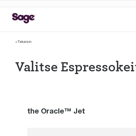
<
Takaisin
Valitse Espressokei
Valitse Espres
the Oracle™ Jet