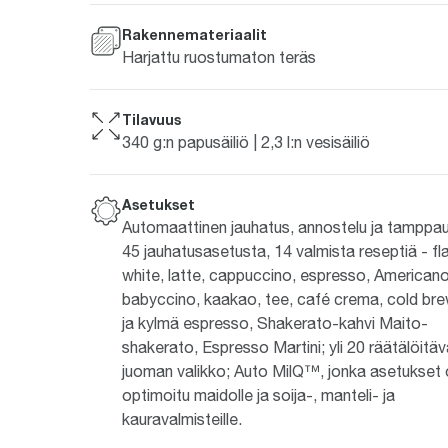
Rakennemateriaalit
Harjattu ruostumaton teräs
Tilavuus
340 g:n papusäiliö | 2,3 l:n vesisäiliö
Asetukset
Automaattinen jauhatus, annostelu ja tamppau
45 jauhatusasetusta, 14 valmista reseptiä - fl
white, latte, cappuccino, espresso, Americano
babyccino, kaakao, tee, café crema, cold br
ja kylmä espresso, Shakerato-kahvi Maito-
shakerato, Espresso Martini; yli 20 räätälöitä
juoman valikko; Auto MilQ™, jonka asetukset
optimoitu maidolle ja soija-, manteli- ja
kauravalmisteille.