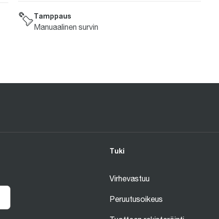
Tamppaus
Manuaalinen survin
Tuki
Virhevastuu
Peruutusoikeus