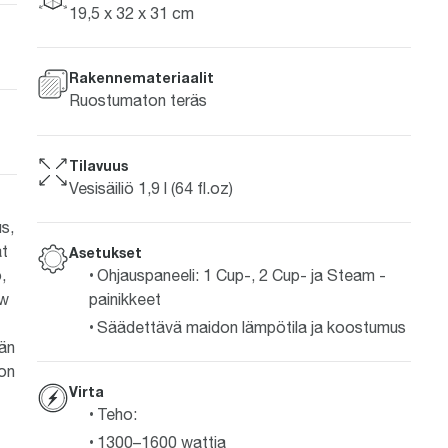
19,5 x 32 x 31 cm
Rakennemateriaalit
Ruostumaton teräs
Tilavuus
Vesisäiliö 1,9 l (64 fl.oz)
s,
at
Asetukset
,
Ohjauspaneeli: 1 Cup-, 2 Cup- ja Steam -
ew
painikkeet
Säädettävä maidon lämpötila ja koostumus
vän
 on
Virta
Teho:
1300–1600 wattia