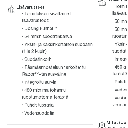
Toimit
Lisävarusteet
lisävaru
Toimituksen sisältämät
lisävarusteet:
58 mm
Dosing Funnel™
58 mm
ruostum
54 mm:n suodatinkahva
Yksin-
Yksin- ja kaksinkertainen suodatin
suodatin
(1 ja 2 kupin)
Integro
Suodatinkorit
450 g
Täsmäannosteluun tarkoitettu
terästä
Razor™-tasausväline
Puhdis
Integroitu survin
Veden 
480 ml:n maitokannu
ruostumatonta terästä
Vesisu
vesisuo
Puhdistussarja
Vedensuodatin
Mitat (L x 