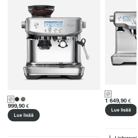
Price
:
1 649,90 €
Price
:
999,90 €
Lue lisää
Lue lisää
Lisävarus