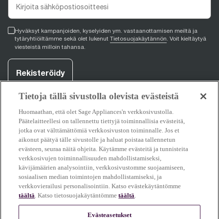
Hyväksyt kampanjoiden, kyselyiden ym. vastaanottamisen meiltä ja
tytäryhtiöiltämme sekä olet lukenut
Tietosuojakäytännön
. Voit kieltäytyä
viesteistä milloin tahansa.
Rekisteröidy
Tietoja tällä sivustolla olevista evästeistä
Huomaathan, että olet Sage Appliances'n verkkosivustolla.
facebook
(
opens in new tab
youtube
(
opens in new tab
instagram
(
opens in new tab
)
)
)
Päätelaitteellesi on tallennettu tiettyjä toiminnallisia evästeitä,
jotka ovat välttämättömiä verkkosivuston toiminnalle. Jos et
aikonut päätyä tälle sivustolle ja haluat poistaa tallennetun
evästeen, seuraa näitä ohjeita. Käytämme evästeitä ja tunnisteita
Tuki
verkkosivujen toiminnallisuuden mahdollistamiseksi,
kävijämäärien analysointiin, verkkosivustomme suojaamiseen,
sosiaalisen median toimintojen mahdollistamiseksi, ja
verkkovierailusi personalisointiin. Katso evästekäytäntömme
täältä
. Katso tietosuojakäytäntömme
täältä
.
Tietoja Sagesta
Evästeasetukset