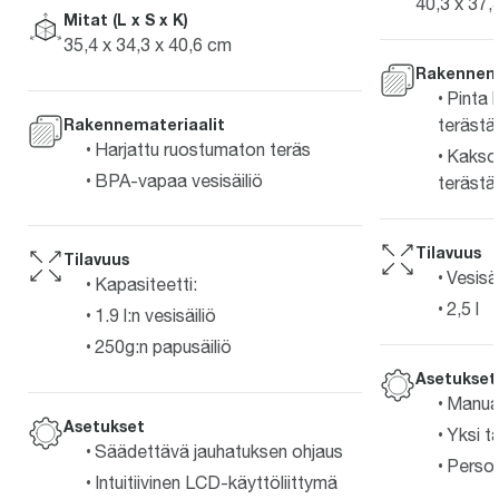
40,3 x 37,
Mitat (L x S x K)
35,4 x 34,3 x 40,6 cm
Rakennema
Pinta 
Rakennemateriaalit
terästä
Harjattu ruostumaton teräs
Kaksoi
BPA-vapaa vesisäiliö
terästä
Tilavuus
Tilavuus
Vesisäi
Kapasiteetti:
2,5 l
1.9 l:n vesisäiliö
250g:n papusäiliö
Asetukset
Manuaa
Asetukset
Yksi t
Säädettävä jauhatuksen ohjaus
Person
Intuitiivinen LCD-käyttöliittymä