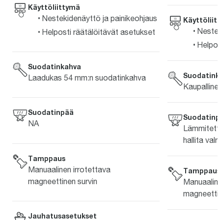
Käyttöliittymä
Nestekidenäyttö ja painikeohjaus
Käyttölii
Nestek
Helposti räätälöitävät asetukset
Helpos
Suodatinkahva
Suodatink
Laadukas 54 mm:n suodatinkahva
Kaupallin
Suodatinpää
Suodatin
NA
Lämmitetty
hallita va
Tamppaus
Manuaalinen irrotettava
Tamppau
magneettinen survin
Manuaaline
magneettin
Jauhatusasetukset