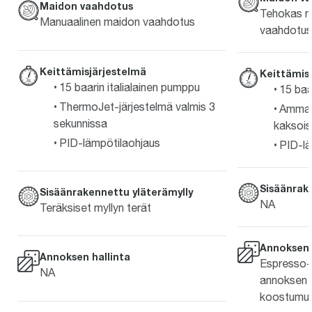
Maidon vaahdotus
Tehokas m
Manuaalinen maidon vaahdotus
vaahdotus
Keittämisjärjestelmä
Keittämis
15 baarin italialainen pumppu
15 baa
ThermoJet-järjestelmä valmis 3
Ammat
sekunnissa
kaksois
PID-lämpötilaohjaus
PID-lä
Sisäänrak
Sisäänrakennettu yläterämylly
NA
Teräksiset myllyn terät
Annoksen 
Annoksen hallinta
Espresso-
NA
annoksen 
koostumuk