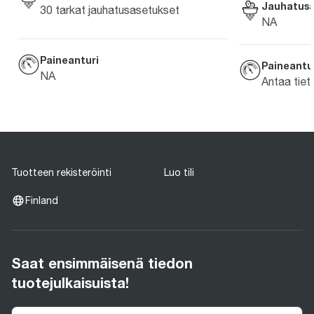
Jauhatusa
30 tarkat jauhatusasetukset
NA
Paineanturi
Paineantu
NA
Antaa tiet
Tuotteen rekisteröinti
Luo tili
Finland
Saat ensimmäisenä tiedon
tuotejulkaisuista!