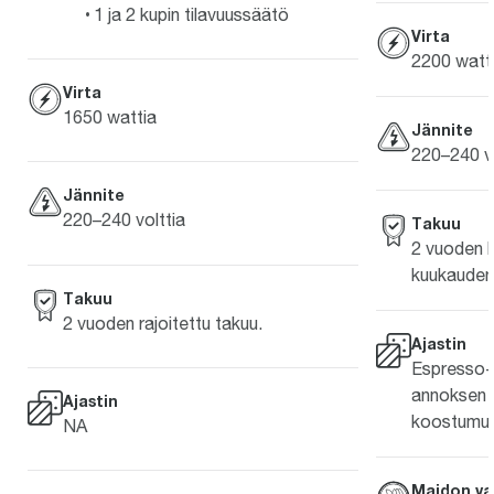
1 ja 2 kupin tilavuussäätö
Virta
2200 watt
Virta
1650 wattia
Jännite
220–240 vo
Jännite
220–240 volttia
Takuu
2 vuoden k
kuukauden 
Takuu
2 vuoden rajoitettu takuu.
Ajastin
Espresso-
annoksen 
Ajastin
koostumuk
NA
Maidon v