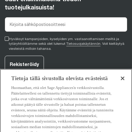
tuotejulkaisuista!
Hyväksyt kampanjoiden, kyselyiden ym. vastaanottamisen meiltä ja
tytäryhtiöiltämme sekä olet lukenut
Tietosuojakäytännön
. Voit kieltäytyä
viesteistä milloin tahansa.
Rekisteröidy
Tietoja tällä sivustolla olevista evästeistä
Huomaathan, että olet Sage Appliances'n verkkosivustolla.
facebook
(
opens in new tab
youtube
(
opens in new tab
instagram
(
opens in new tab
)
)
)
Päätelaitteellesi on tallennettu tiettyjä toiminnallisia evästeitä,
jotka ovat välttämättömiä verkkosivuston toiminnalle. Jos et
aikonut päätyä tälle sivustolle ja haluat poistaa tallennetun
evästeen, seuraa näitä ohjeita. Käytämme evästeitä ja tunnisteita
Tuki
verkkosivujen toiminnallisuuden mahdollistamiseksi,
kävijämäärien analysointiin, verkkosivustomme suojaamiseen,
sosiaalisen median toimintojen mahdollistamiseksi, ja