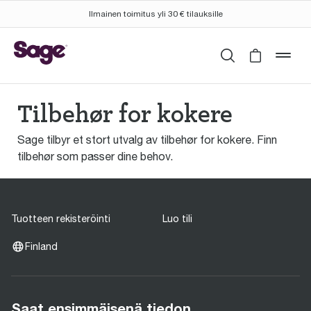
Ilmainen toimitus yli 30 € tilauksille
Haku
Cart is 
mob
Tilbehør for kokere
Sage tilbyr et stort utvalg av tilbehør for kokere. Finn
tilbehør som passer dine behov.
Tuotteen rekisteröinti
Luo tili
Finland
Saat ensimmäisenä tiedon