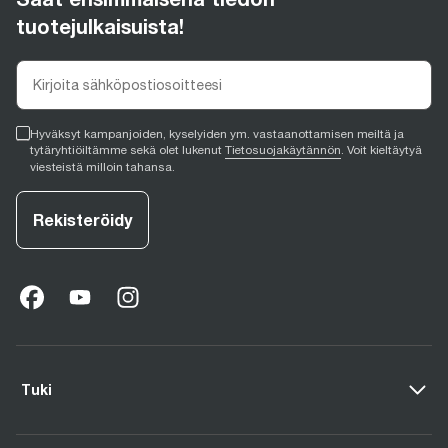
tuotejulkaisuista!
Hyväksyt kampanjoiden, kyselyiden ym. vastaanottamisen meiltä ja
tytäryhtiöiltämme sekä olet lukenut
Tietosuojakäytännön
. Voit kieltäytyä
viesteistä milloin tahansa.
Rekisteröidy
facebook
(
opens in new tab
youtube
(
opens in new tab
instagram
(
opens in new tab
)
)
)
Tuki