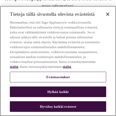
more information)
.
Tietoja tällä sivustolla olevista evästeistä
Huomaathan, että olet Sage Appliances'n verkkosivustolla.
Päätelaitteellesi on tallennettu tiettyjä toiminnallisia evästeitä,
jotka ovat välttämättömiä verkkosivuston toiminnalle. Jos et
aikonut päätyä tälle sivustolle ja haluat poistaa tallennetun
evästeen, seuraa näitä ohjeita. Käytämme evästeitä ja tunnisteita
verkkosivujen toiminnallisuuden mahdollistamiseksi,
kävijämäärien analysointiin, verkkosivustomme suojaamiseen,
sosiaalisen median toimintojen mahdollistamiseksi, ja
verkkovierailusi personalisointiin. Katso evästekäytäntömme
täältä
. Katso tietosuojakäytäntömme
täältä
.
Evästeasetukset
Hylkää kaikki
c
o
u
Hyväksy kaikki evästeet
n