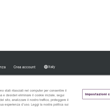
Italy
enza
Crea account
Assistenza
o stati rilasciati nel computer per consentire il
Impostazioni 
e desideri eliminare il cookie iniziale, segui
el sito, analizzare il nostro traffico, proteggere il
Garanzia
 tua esperienza d'uso. Leggi la nostra politica sui