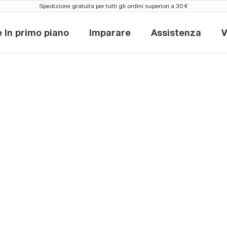
Spedizione gratuita per tutti gli ordini superiori a 30 €
e In primo piano
Imparare
Assistenza
V
Novità e In primo piano
Imparare
Assistenza