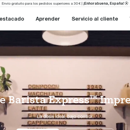
¡Enhorabuena, España!
Envío gratuito para los pedidos superiores a 30 € |
⚽︎
destacado
Aprender
Servicio al cliente
Nuevo y destacado
Aprender
Servicio al cl
e Barista Express™ Impr
La dosis ideal, bajo control.