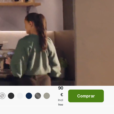
82
9,
90
€
Comprar
Incl
free
shi
ppi