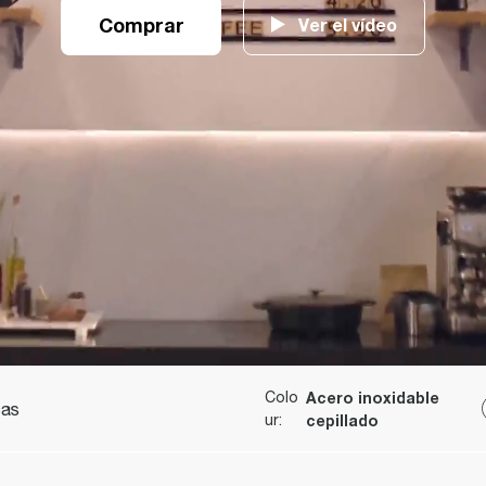
Comprar
Ver el vídeo
Colo
Acero inoxidable
cas
ur
:
cepillado