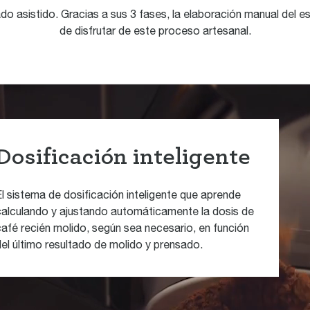
o asistido. Gracias a sus 3 fases, la elaboración manual del es
de disfrutar de este proceso artesanal.
Dosificación inteligente
El sistema de dosificación inteligente que aprende
l sensor de gran precisión autocorrige la siguiente
El prensado asistido con un acabado de giro barista
calculando y ajustando automáticamente la dosis de
dosis, y reduce las conjeturas de la preparación
de 7 grados y una presión constante de 10 kg replica
café recién molido, según sea necesario, en función
manual del espresso.
a misma acción que realizaría un barista profesional,
del último resultado de molido y prensado.
con una superficie de prensado limpia y un resultado
impecable.