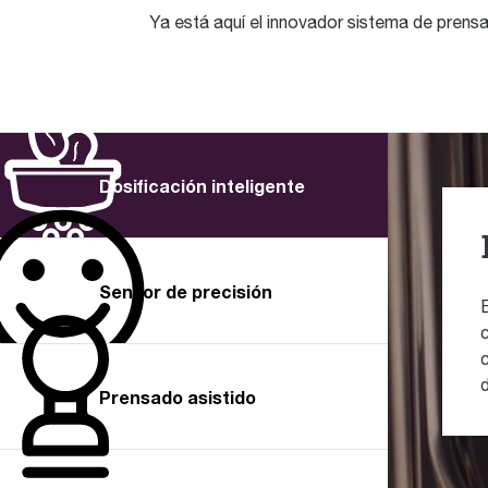
Ya está aquí el innovador sistema de prensad
Dosificación inteligente
Sensor de precisión
E
l
Prensado asistido