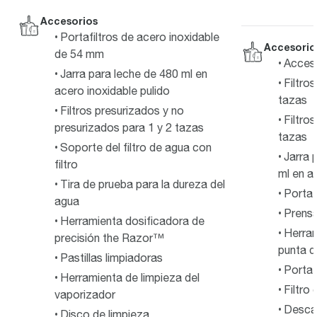
Accesorios
Portafiltros de acero inoxidable
Accesorio
de 54 mm
Acceso
Jarra para leche de 480 ml en
Filtro
acero inoxidable pulido
tazas
Filtros presurizados y no
Filtro
presurizados para 1 y 2 tazas
tazas
Soporte del filtro de agua con
Jarra 
filtro
ml en a
Tira de prueba para la dureza del
Portaf
agua
Prensa
Herramienta dosificadora de
Herram
precisión the Razor™
punta d
Pastillas limpiadoras
Portaf
Herramienta de limpieza del
Filtro
vaporizador
Descal
Disco de limpieza