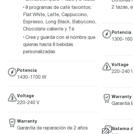
2 tazas, a
8 programas de café favoritos:
Flat White, Latte, Cappuccino,
Espresso, Long Black, Babyccino,
Chocolate caliente y Té
Potencia
Crea y guarda con el nombre que
1300-160
quieras hasta 8 bebidas
personalizadas
Voltage
Potencia
220-240 V
1430-1700 W
Voltage
Warranty
220-240 V
Garantía l
Warranty
Garantía de reparación de 2 años
Sistema d