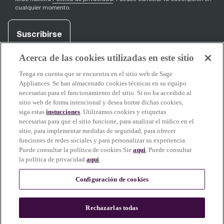
cualquier momento.
Suscribirse
Acerca de las cookies utilizadas en este sitio
Tenga en cuenta que se encuentra en el sitio web de Sage
facebook
(
opens in new tab
youtube
(
opens in new tab
instagram
(
opens in new tab
)
)
)
Appliances. Se han almacenado cookies técnicas en su equipo
necesarias para el funcionamiento del sitio. Si no ha accedido al
sitio web de forma intencional y desea borrar dichas cookies,
siga estas
instucciones
. Utilizamos cookies y etiquetas
Más información
necesarias para que el sitio funcione, para analizar el tráfico en el
sitio, para implementar medidas de seguridad, para ofrecer
funciones de redes sociales y para personalizar su experiencia.
Puede consultar la política de cookies Sie
aqui
. Puede consultar
la política de privacidad
aqui
.
Soporte Sage
Configuración de cookies
Parte del contenido de este sitio se ha creado o refinado con la asistencia
Rechazarlas todas
de IA. La imaginería de nuestros productos, de la comida y el café reflejan
resultados reales.
Más Información