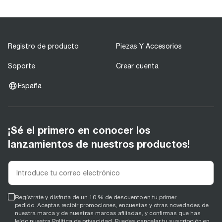
Registro de producto
Piezas Y Accesorios
Soporte
Crear cuenta
España
¡Sé el primero en conocer los
lanzamientos de nuestros productos!
Regístrate y disfruta de un 10 % de descuento en tu primer
pedido. Aceptas recibir promociones, encuestas y otras novedades de
nuestra marca y de nuestras marcas afiliadas, y confirmas que has
leído nuestra
Política de privacidad
. Puedes cancelar tu suscripción en