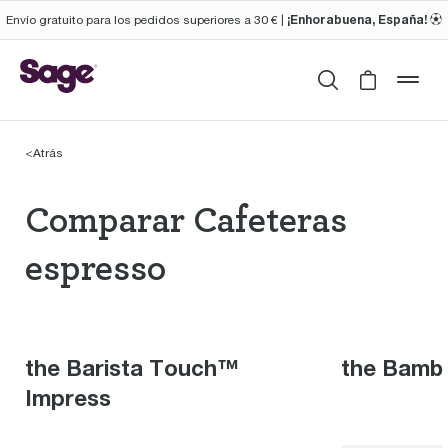
¡Enhorabuena, España!
Envío gratuito para los pedidos superiores a 30 € |
⚽︎
Buscar
Cart is 
mob
<
Atrás
Comparar Cafeteras e
Comparar Cafeteras
espresso
the Barista Touch™
the Bamb
Impress