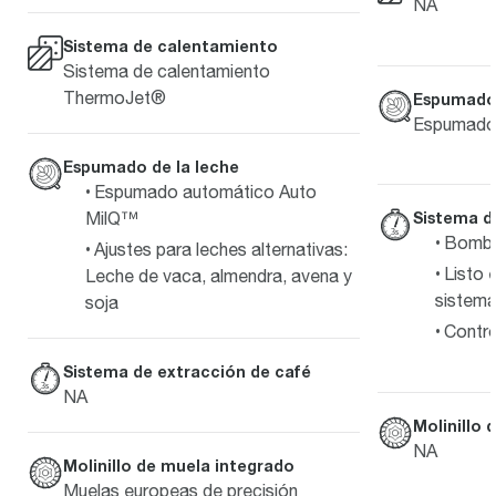
NA
Sistema de calentamiento
Sistema de calentamiento
ThermoJet®
Espumado 
Espumado
Espumado de la leche
Espumado automático Auto
MilQ™
Sistema d
Bomba 
Ajustes para leches alternativas:
Listo 
Leche de vaca, almendra, avena y
sistem
soja
Contro
Sistema de extracción de café
NA
Molinillo 
NA
Molinillo de muela integrado
Muelas europeas de precisión