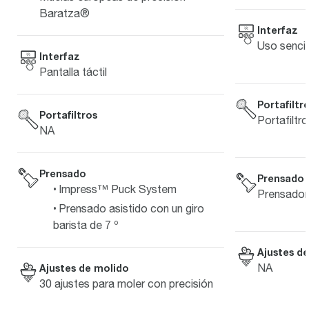
Baratza®
Interfaz
Uso senci
Interfaz
Pantalla táctil
Portafiltr
Portafiltros
Portafiltr
NA
Prensado
Prensado
Impress™ Puck System
Prensador
Prensado asistido con un giro
barista de 7 º
Ajustes d
NA
Ajustes de molido
30 ajustes para moler con precisión