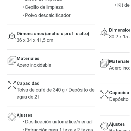
Kit de
Cepillo de limpieza
Polvo descalcificador
Dimensione
Dimensiones (ancho x prof. x alto)
30.2 x 15.
36 x 34 x 41,5 cm
Materiales
Materiale
Acero inoxidable
Acero inox
Capacidad
Tolva de café de 340 g / Depósito de
Capacida
agua de 2 l
Depósito d
Ajustes
Dosificación automática/manual
Ajustes
Extracción para 1 taza y 2 tazas
Botones de