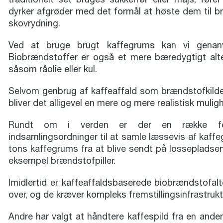
dyrker afgrøder med det formål at høste dem til b
skovrydning.
Ved at bruge brugt kaffegrums kan vi genanv
Biobrændstoffer er også et mere bæredygtigt alte
såsom råolie eller kul.
Selvom genbrug af kaffeaffald som brændstofkilde
bliver det alligevel en mere og mere realistisk muligh
Rundt om i verden er der en række forskel
indsamlingsordninger til at samle læssevis af kaff
tons kaffegrums fra at blive sendt på lossepladse
eksempel brændstofpiller.
Imidlertid er kaffeaffaldsbaserede biobrændstofalte
over, og de kræver kompleks fremstillingsinfrastrukt
Andre har valgt at håndtere kaffespild fra en anden 