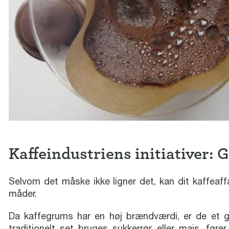
Kaffeindustriens initiativer:
Selvom det måske ikke ligner det, kan dit kaffeaff
måder.
Da kaffegrums har en høj brændværdi, er de et go
traditionelt set bruges sukkerrør eller majs, fører