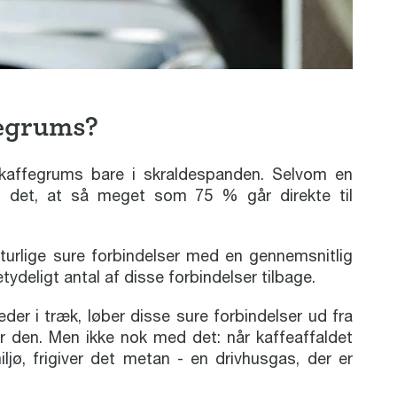
fegrums?
kaffegrums bare i skraldespanden. Selvom en
ås det, at så meget som 75 % går direkte til
turlige sure forbindelser med en gennemsnitlig
etydeligt antal af disse forbindelser tilbage.
der i træk, løber disse sure forbindelser ud fra
r den. Men ikke nok med det: når kaffeaffaldet
ø, frigiver det metan - en drivhusgas, der er