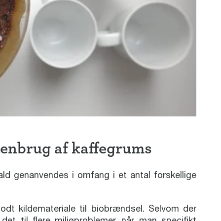
 Genbrug af kaffegrums
ald genanvendes i omfang i et antal forskellige
dt kildemateriale til biobrændsel. Selvom der
 det til flere miljøproblemer, når man specifikt