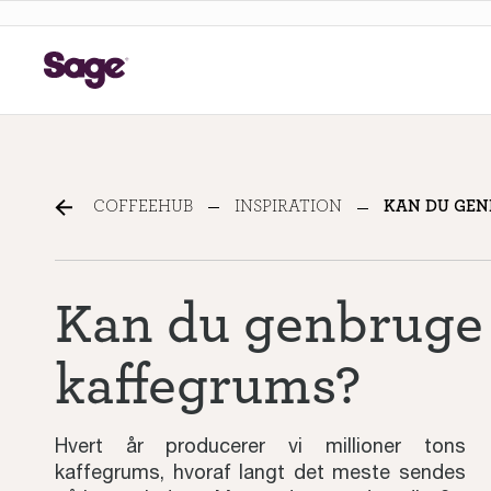
Can you recycle used co
COFFEEHUB
INSPIRATION
KAN DU GENB
Kan du genbruge
kaffegrums?
Hvert år producerer vi millioner tons
kaffegrums, hvoraf langt det meste sendes