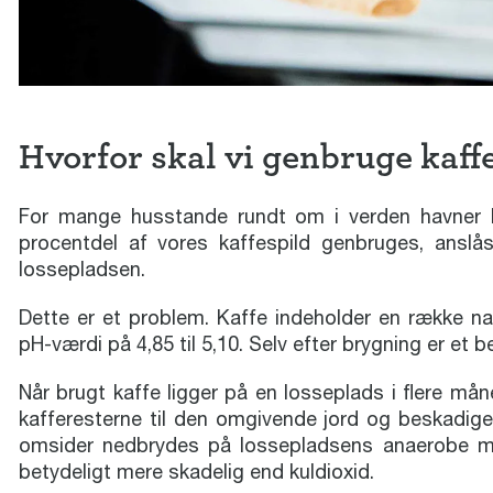
Hvorfor skal vi genbruge kaf
For mange husstande rundt om i verden havner 
procentdel af vores kaffespild genbruges, ansl
lossepladsen.
Dette er et problem. Kaffe indeholder en række na
pH-værdi på 4,85 til 5,10. Selv efter brygning er et b
Når brugt kaffe ligger på en losseplads i flere måne
kafferesterne til den omgivende jord og beskadige
omsider nedbrydes på lossepladsens anaerobe milj
betydeligt mere skadelig end kuldioxid.