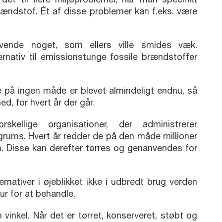
rændstof. Ét af disse problemer kan f.eks. være
ende noget, som ellers ville smides væk.
rnativ til emissionstunge fossile brændstoffer
 på ingen måde er blevet almindeligt endnu, så
ed, for hvert år der går.
lige organisationer, der administrerer
egrums. Hvert år redder de på den måde millioner
n. Disse kan derefter tørres og genanvendes for
rnativer i øjeblikket ikke i udbredt brug verden
ur for at behandle.
vinkel. Når det er tørret, konserveret, støbt og